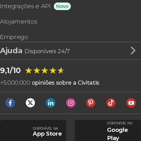
Integrações e API
Novo
Alojamentos
Emprego
Ajuda
Disponíveis 24/7
★★★★★
★★★★★
9,1/10
+
5.000.000
opiniões sobre a Civitatis
DISPONÍVEL NO
DISPONÍVEL NA
Google
App Store
Play