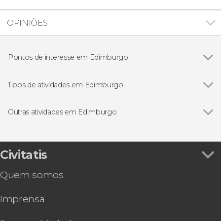
OPINIÕES
Pontos de interesse em Edimburgo
Ver todos
Royal Mile
Castelo de Edimburgo
Tipos de atividades em Edimburgo
Ver todos
Visitas guiadas e free tours
Free Tour
Outras atividades em Edimburgo
Excursões de um dia
Ver todos
Ingresso do Palácio de Holyrood
Gastronomia e enoturismo
Ônibus turístico de Edimburgo de Big Bus
Royal Edinburgh Ticket
Civitatis
Pub Crawl. Tour por bares de Edimburgo!
Quem somos
Tour de 3 dias a Skye e Highlands
Tour de 2 dias pelo Lago Ness e Highlands
Imprensa
escocesas
Passeio de barco pelas pontes do Forth