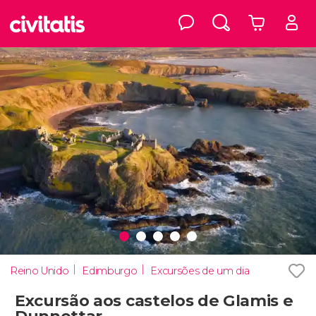
Reino Unido
Edimburgo
Excursões de um dia
Excursão aos castelos de Glamis e
Dunnottar