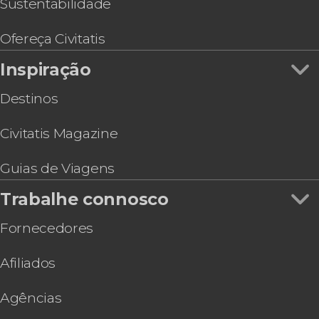
Ônibus turístico de Edimburgo, City Sightseeing
Sustentabilidade
Passeio de barco pelas pontes de Forth +
Castelo Blackness
Ofereça Civitatis
Tour por Dean Village + Galeria Escocesa de
Inspiração
Arte Moderna
Destinos
Civitatis Magazine
Guias de Viagens
Trabalhe connosco
Fornecedores
Afiliados
Agências