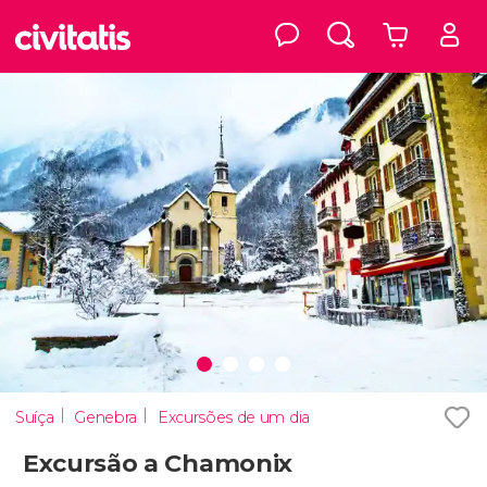
Suíça
Genebra
Excursões de um dia
Excursão a Chamonix