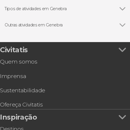
Tipos de atividades em Genebra
Ver todos
Excursões de um dia
Visitas guiadas e free tours
Outras atividades em Genebra
Ver todos
Swiss Travel Pass
Passeio de barco pelo lago Léman
Ônibus e trem turístico de Genebra
Civitatis
Passeio de barco solar pelo lago Léman
Quem somos
Excursão a uma estação de esqui em Chamonix
+ Forfait e equipamento
Imprensa
Sustentabilidade
Ofereça Civitatis
Inspiração
Destinos