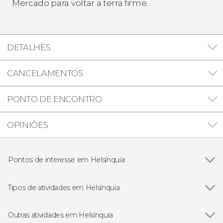
Mercado para voltar a terra firme.
DETALHES
CANCELAMENTOS
PONTO DE ENCONTRO
OPINIÕES
Pontos de interesse em Helsínquia
Catedral de Helsinki
Tipos de atividades em Helsínquia
Ver todos
Visitas guiadas e free tours
Excursões de um dia
Outras atividades em Helsínquia