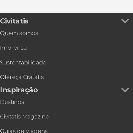
Ver todos
Free tour por Helsinki
Ônibus turístico de Helsinki
Helsinki Card
Civitatis
Ônibus e barco turístico de Helsinki
Quem somos
Flutuação em um lago congelado
Ferry de Helsinki a Tallinn
Imprensa
Trilha pelo Parque Nacional Nuuksio
Trilha pelo Parque Nacional Liesjärvi
Tour de segway por Helsinki
Sustentabilidade
Ofereça Civitatis
Inspiração
Destinos
Civitatis Magazine
Guias de Viagens