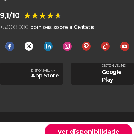
★★★★★
★★★★★
9,1/10
+
5.000.000
opiniões sobre a Civitatis
DISPONÍVEL NO
DISPONÍVEL NA
Google
App Store
Play
Ver disponibilidade
Cookies