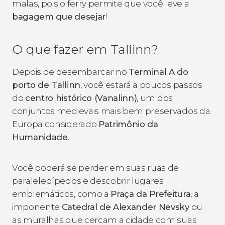
malas, pois o ferry permite que você leve a
bagagem que
desejar
!
O que fazer em Tallinn?
Depois de desembarcar no
Terminal A do
porto de Tallinn
, você estará a poucos passos
do
centro histórico (Vanalinn)
, um dos
conjuntos medievais mais bem preservados da
Europa considerado
Patrimônio da
Humanidade
.
Você poderá se perder em suas ruas de
paralelepípedos e descobrir lugares
emblemáticos, como a
Praça da Prefeitura
, a
imponente
Catedral de Alexander Nevsky
ou
as muralhas que cercam a cidade com suas