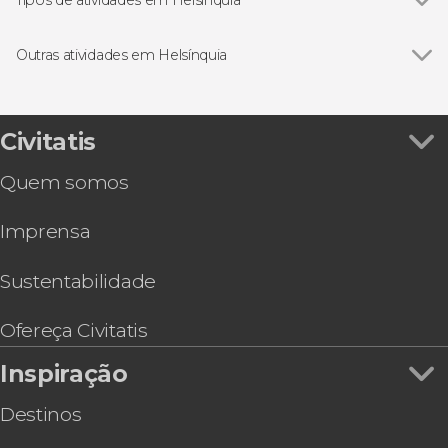
Ver todos
Visitas guiadas e free tours
Excursões de um dia
Outras atividades em Helsínquia
Ver todos
Free tour por Helsinki
Ônibus turístico de Helsinki
Passeio de barco por Helsinki
Civitatis
Helsinki Card
Quem somos
Ônibus e barco turístico de Helsinki
Flutuação em um lago congelado
Imprensa
Trilha pelo Parque Nacional Nuuksio
Trilha pelo Parque Nacional Liesjärvi
Tour de segway por Helsinki
Sustentabilidade
Ofereça Civitatis
Inspiração
Destinos