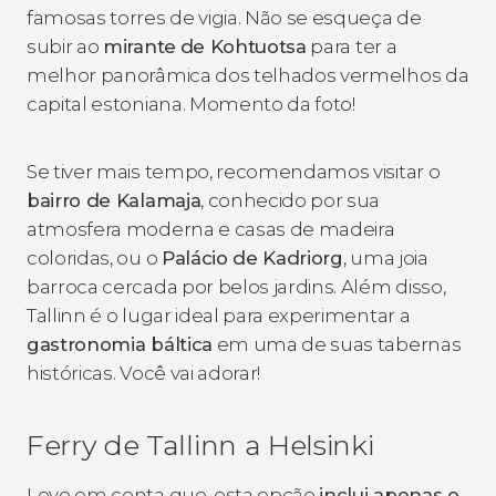
famosas torres de vigia. Não se esqueça de
subir ao
mirante
de Kohtuotsa
para ter a
melhor panorâmica dos telhados vermelhos da
capital estoniana. Momento da foto!
Se tiver mais tempo, recomendamos visitar o
bairro de Kalamaja
, conhecido por sua
atmosfera moderna e casas de madeira
coloridas, ou o
Palácio de Kadriorg
, uma joia
barroca cercada por belos jardins. Além disso,
Tallinn é o lugar ideal para experimentar a
gastronomia báltica
em uma de suas tabernas
históricas. Você vai adorar!
Ferry de Tallinn a Helsinki
Leve em conta que, esta opção
inclui apenas o