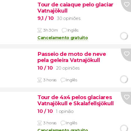
Tour de caiaque pelo glaciar
Vatnajökull
9,1
/ 10
30 opiniões
3h 30m
Inglês
Cancelamento gratuito
Passeio de moto de neve
pela geleira Vatnajökull
10
/ 10
20 opiniões
3 horas
Inglês
Tour de 4x4 pelos glaciares
Vatnajökull e Skalafellsjökull
10
/ 10
1 opinião
3 horas
Inglês
Cancelamento gratuito