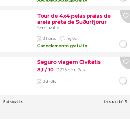
Tour de 4x4 pelas praias de
areia preta de Suðurfjörur
Sem avaliar
3 horas
Inglês
Cancelamento gratuito
Seguro viagem Civitatis
8,1
/ 10
3.276 opiniões
3d - 31d
5 atividades
Mostrando 1-5