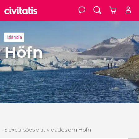
Islândia
Höfn
5 excursões e atividades em Höfn