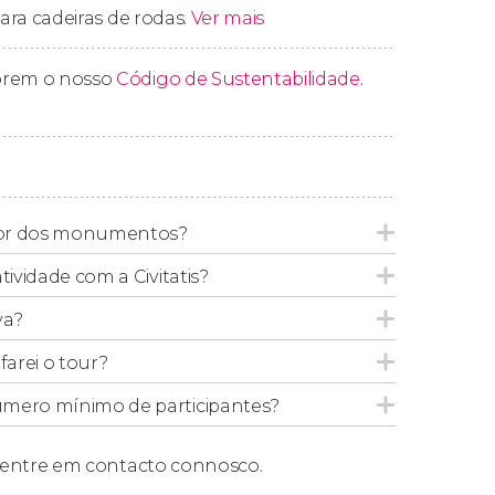
para cadeiras de rodas.
Ver mais
free tour por Jaipur em frente ao
templo
prem o nosso
Código de Sustentabilidade
.
6 pessoas, mesmo se forem feitas reservas
maior, recomendamos optar pelo tour
privado
rior dos monumentos?
tividade com a Civitatis?
va?
arei o tour?
úmero mínimo de participantes?
entre em contacto connosco.