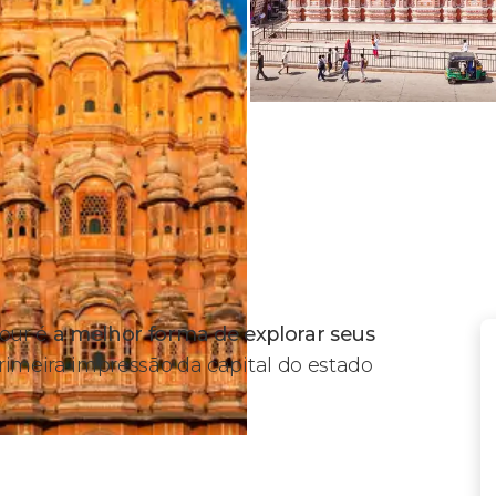
 tour é
a melhor forma de explorar seus
rimeira impressão da capital do estado