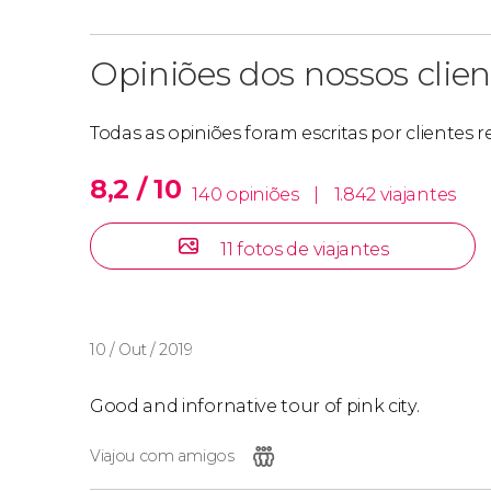
Opiniões dos nossos clien
Todas as opiniões foram escritas por clientes
8,2 / 10
140 opiniões
|
1.842 viajantes
11 fotos de viajantes
10 / Out / 2019
Good and infornative tour of pink city.
Viajou com amigos