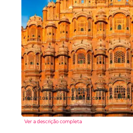
Se
você acaba de chegar a Jaipur
, o free
recantos mais emblemáticos
e ter uma p
do Rajastão.
Ver a descrição completa
Itinerário