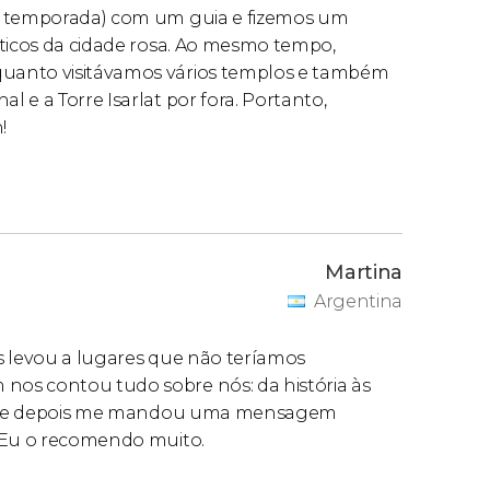
xa temporada) com um guia e fizemos um
sticos da cidade rosa. Ao mesmo tempo,
uanto visitávamos vários templos e também
 e a Torre Isarlat por fora. Portanto,
!
Martina
Argentina
nos levou a lugares que não teríamos
os contou tudo sobre nós: da história às
eiro e depois me mandou uma mensagem
. Eu o recomendo muito.