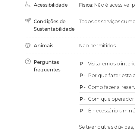
Acessibilidade
Física
: Não é acessível 
Após duas horas de percurso, finalizaremos o 
Laxmi Mandir
.
Condições de
Todos os serviços cum
Sustentabilidade
Grupos
Animais
Não permitidos.
Nosso free tour
não aceita grupos de mais de 
separadas
. Se você fizer parte de um grupo 
Perguntas
P
-
Visitaremos o inte
em Jaipur
.
frequentes
P
-
Por que fazer esta a
P
-
Como fazer a reser
P
-
Com que operador f
P
-
É necessário um n
Se tiver outras dúvidas,