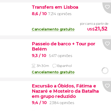
Transfers em Lisboa
8,6
/ 10
7.214 opiniões
por carro a partir de
21,52
Cancelamento gratuito
US$
Passeio de barco + Tour por
Belém
9,3
/ 10
5.417 opiniões
3h 30m
Espanhol
Cancelamento gratuito
Excursão a Óbidos, Fátima e
Nazaré e Mosteiro da Batalha
em grupo reduzido
9,4
/ 10
2.384 opiniões