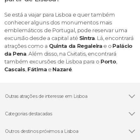
Se está a viajar para Lisboa e quer também
conhecer alguns dos monumentos mais
emblemáticos de Portugal, pode reservar uma
excursão desde a capital até
Sintra
. Lá, encontrará
atrações como a
Quinta da Regaleira
e o
Palácio
da Pena
. Além disso, na Civitatis, encontrará
também excursões de Lisboa para o
Porto
,
Cascais
,
Fátima
e
Nazaré
.
Outras atrações de interesse em Lisboa
Ver todos
Praça do Comércio
Torre de Belém
Categorias destacadas
Mosteiro dos Jerónimos
Ver todos
Visitas guiadas e free tours
Padrão dos Descobrimentos
Free Tour
Outros destinos próximos a Lisboa
Arco da Rua Augusta
Excursões de um dia