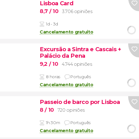
Lisboa Card
8,7
/ 10
3.706 opiniões
1d - 3d
Cancelamento gratuito
Excursão a Sintra e Cascais +
Palácio da Pena
9,2
/ 10
4.744 opiniões
8 horas
Português
Cancelamento gratuito
Passeio de barco por Lisboa
8
/ 10
720 opiniões
1h 30m
Português
Cancelamento gratuito