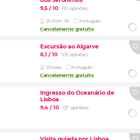
9,5
/ 10
110 opiniões
2h 30m - 3h
Português
Cancelamento gratuito
Excursão ao Algarve
8,1
/ 10
103 opiniões
12 horas
Português
Cancelamento gratuito
Ingresso do Oceanário de
Lisboa
9,4
/ 10
127 opiniões
Visita guiada por Lisboa