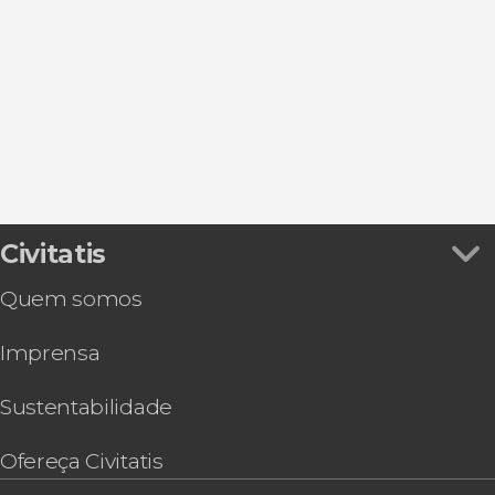
Ver todos
Oeiras
Castelo de São Jorge
Passeios de barco
Sintra
Folclore tradicional
Cascais
Gastronomia e enoturismo
Setúbal
Sesimbra
Civitatis
Quem somos
Imprensa
Sustentabilidade
Ofereça Civitatis