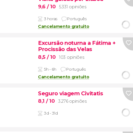
9,6
/ 10
5.331 opiniões
3 horas
Português
Cancelamento gratuito
Excursão noturna a Fátima +
Procissão das Velas
8,5
/ 10
103 opiniões
5h - 6h
Português
Cancelamento gratuito
Seguro viagem Civitatis
8,1
/ 10
3.276 opiniões
3d - 31d