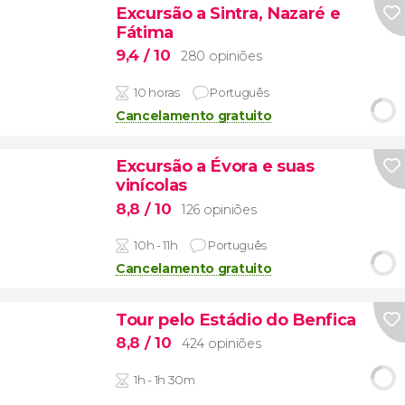
Excursão a Sintra, Nazaré e
Fátima
9,4
/ 10
280 opiniões
10 horas
Português
Cancelamento gratuito
Excursão a Évora e suas
vinícolas
8,8
/ 10
126 opiniões
10h - 11h
Português
Cancelamento gratuito
Tour pelo Estádio do Benfica
8,8
/ 10
424 opiniões
1h - 1h 30m