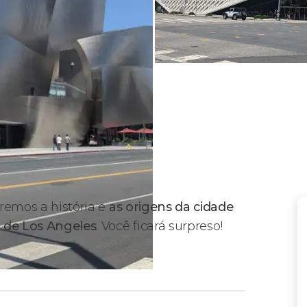
iremos a história e
as origens da cidade
o de
Los Angeles
. Você ficará surpreso!