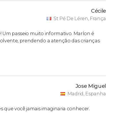
Cécile
St Pé De Léren, França
! Um passeio muito informativo. Marlon é
volvente, prendendo a atenção das crianças
Jose Miguel
Madrid, Espanha
res que você jamais imaginaria conhecer.