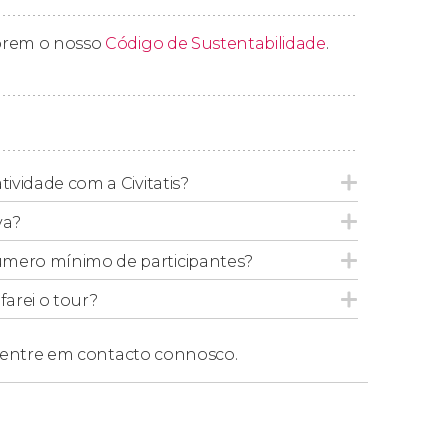
prem o nosso
Código de Sustentabilidade
.
 6 pessoas, mesmo se forem feitas reservas
tividade com a Civitatis?
va?
úmero mínimo de participantes?
arei o tour?
entre em contacto connosco.