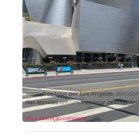
Neste
free tour por Los Angeles
, descobr
das estrelas
em um
free tour pelo centr
Ver a descrição completa
Itinerário