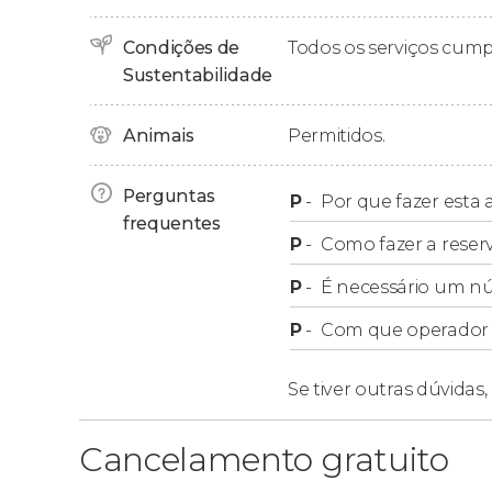
na
Placita Olvera
.
Condições de
Todos os serviços cum
Sustentabilidade
Grupos
Animais
Permitidos.
Nosso free tour não aceita grupos de mais de
separadas.
Perguntas
P
-
Por que fazer esta a
frequentes
P
-
Como fazer a reser
P
-
É necessário um n
P
-
Com que operador f
Se tiver outras dúvidas,
Cancelamento gratuito