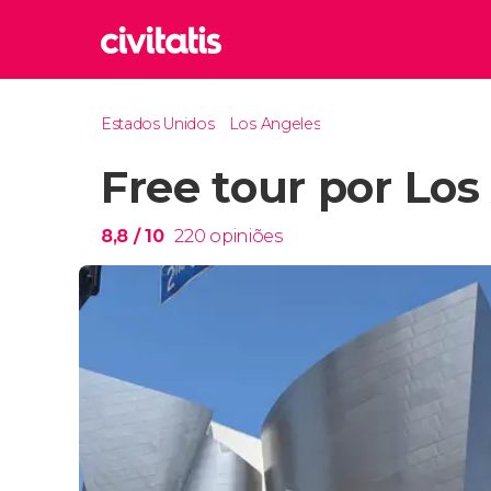
Rom
Estados Unidos
Los Angeles
Itália
Free tour por Los
Lond
Reino 
Edim
8,8
/ 10
220
opiniões
Reino 
Marr
Marroc
Istam
Turquia