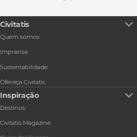
Autocarro turístico
Ver todos
Tour pelos estúdios Warner Bros. de Hollywood
Desportivos
Ingresso do Madame Tussauds de Los Angeles
Excursões de um dia
Ingresso do Aquarium of The Pacific
Civitatis
Condução de carros
Go City: Los Angeles All-Inclusive Pass
Quem somos
Trilha até o letreiro de Hollywood
Free tour por Los Angeles
Imprensa
Hard Rock Cafe Hollywood em Los Angeles
Ingresso do Museu de História Natural do
Condado de Los Angeles
Sustentabilidade
Visita guiada ao Observatório Griffith
Visita guiada pelo Teatro Dolby
Ofereça Civitatis
Inspiração
Destinos
Civitatis Magazine