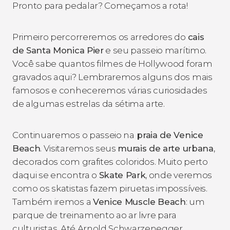
Pronto para pedalar? Começamos a rota!
Primeiro percorreremos os arredores do
cais
de Santa Monica Pier
e seu passeio marítimo.
Você sabe quantos filmes de Hollywood foram
gravados aqui? Lembraremos alguns dos mais
famosos e conheceremos várias curiosidades
de algumas estrelas da sétima arte.
Continuaremos o passeio na
praia de Venice
Beach
. Visitaremos seus
murais de arte urbana
,
decorados com grafites coloridos. Muito perto
daqui se encontra o
Skate Park
, onde veremos
como os skatistas fazem piruetas impossíveis.
Também iremos a
Venice Muscle Beach
: um
parque de treinamento ao ar livre para
culturistas. Até Arnold Schwarzenegger