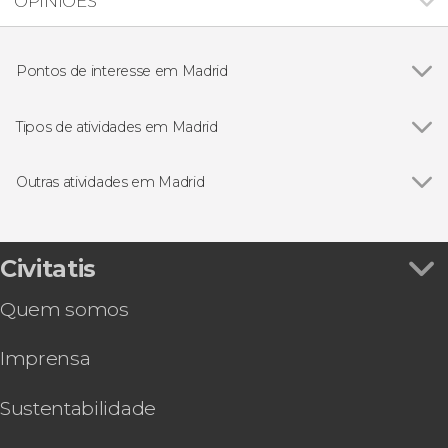
OPINIÕES
Pontos de interesse em Madrid
Ver todos
Palácio Real de Madrid
Puerta del Sol de Madrid
Tipos de atividades em Madrid
Plaza Mayor
Ver todos
Visitas guiadas e free tours
Mercado de San Miguel
Free Tour
Outras atividades em Madrid
Catedral da Almudena
Bilhetes
Ver todos
Ingresso do Parque Warner
Puerta de Alcalá
Excursões de um dia
Jantar com espetáculo de ópera e zarzuela no
Museu Nacional do Prado
Folclore tradicional
restaurante La Castafiore
Civitatis
Estádio Santiago Bernabéu
Autocarro turístico
Ingresso do Atlantis Aquarium
Parque do Retiro
Zoológicos e aquários
Quem somos
Pub Crawl. Tour de festa por Madrid!
Museu Nacional Reina Sofía
Cartões turísticos em Madrid
Ingresso do museu LEGENDS: The Home of
Estádio Riyadh Air Metropolitano
Gastronomia e enoturismo
Imprensa
Football
Museo Nacional Thyssen-Bornemisza
Servicios adicionales
Visita guiada pelo Museu de História de Madrid
Ingresso do Museu de Cera de Madrid
Sustentabilidade
Oferta: Museu do Prado + Reina Sofía