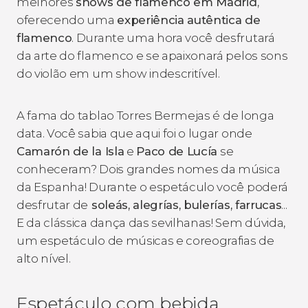
melhores
shows de flamenco em Madrid
,
oferecendo uma
experiência autêntica de
flamenco
. Durante uma hora você desfrutará
da arte do flamenco e se apaixonará pelos sons
do violão em um show indescritível.
A fama do
tablao
Torres Bermejas é de longa
data. Você sabia que aqui foi o lugar onde
Camarón de la Isla
e
Paco de Lucía
se
conheceram? Dois grandes nomes da música
da Espanha! Durante o espetáculo você poderá
desfrutar de
soleás, alegrías, bulerías, farrucas
...
E da clássica dança das sevilhanas! Sem dúvida,
um espetáculo de músicas e coreografias de
alto nível.
Espetáculo com bebida