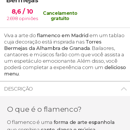
8,6
/ 10
Cancelamento
2.698
opiniões
gratuito
Viva a arte do
flamenco em Madrid
em um
tablao
cuja decoração está inspirada nas
Torres
Bermejas da Alhambra de Granada
.
Bailaores
,
cantaores
e músicos farão com que você assista a
um espetáculo emocionante. Além disso, você
poderá completar a experiência com um
delicioso
menu
.
DESCRIÇÃO
O que é o flamenco?
O flamenco é uma
forma de arte espanhola
que combina
canto, dança e música