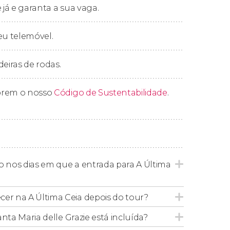
 já e garanta a sua vaga.
gmas que envolvem essa pintura
. Com
eu telemóvel.
do
livro ou do filme
O Código Da Vinci
!
tour nos arredores de Santa Maria delle
deiras de rodas.
prem o nosso
Código de Sustentabilidade
.
?
our é excelente para quem quer conhecer o
mo dia. Ao reservar esta visita guiada,
r
A Última Ceia
. Poderá admirar uma das
o nos dias em que a entrada para A Última
tar filas
.
cer na A Última Ceia depois do tour?
Santa Maria delle Grazie está incluída?