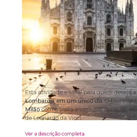
Esta atividade é ideal para quem deseja 
Lombardia em um único dia
. O tour co
Milão
com a visita a uma das obras de ar
de Leonardo da Vinci.
Ver a descrição completa