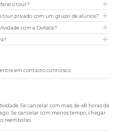
 acompanhados por um adulto e não são
arei o tour?
or cada adulto.
sse tour privado com um grupo de alunos?
tividade com a Civitatis?
va?
entre em contacto connosco.
atividade. Se cancelar com mais de 48 horas de
pago. Se cancelar com menos tempo, chegar
do reembolso.