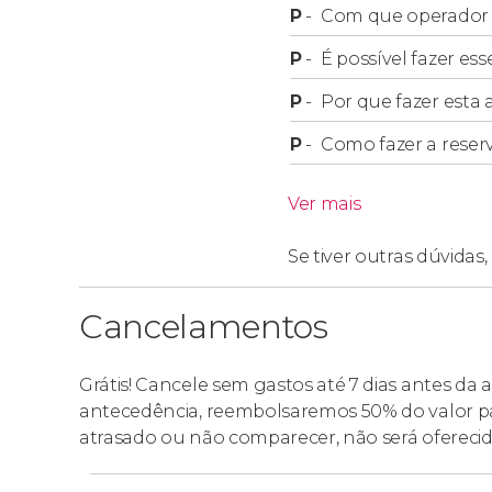
Os menores de 18 anos devem estar sempre
P
-
Com que operador f
permitidas reservas para mais de 10 crianças p
P
-
É possível fazer e
P
-
Por que fazer esta a
P
-
Como fazer a reser
Ver mais
Se tiver outras dúvidas,
Cancelamentos
Grátis! Cancele sem gastos até 7 dias antes da 
antecedência, reembolsaremos 50% do valor 
atrasado ou não comparecer, não será ofereci