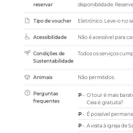
arte mais impactantes da história.
reservar
disponibilidade. Reserve
Ajudaremos você a entender os inúmeros
eni
Tipo de voucher
Eletrónico. Leve-o no s
certeza, você se lembrará automaticamente 
Após três horas de percurso, finalizaremos o 
Acessibilidade
Não é acessível para ca
Grazie.
Condições de
Todos os serviços cum
Por que reservar esta visita
Sustentabilidade
Animais
Não permitidos.
Além de ter um preço muito acessível, este t
que há de mais importante em Milão em um mes
você também terá
entrada garantida para ve
Perguntas
P
-
O tour é mais barat
obras de arte mais visitadas da Itália
sem enfren
frequentes
Ceia é gratuita?
P
-
É possível permane
Menores de 18 anos
P
-
A visita à igreja de 