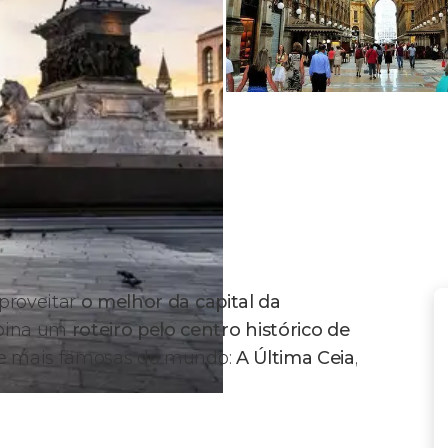
aproveitar
o melhor da capital da
mbina um
roteiro pelo centro histórico de
te mais famosas do mundo:
A Última Ceia
,