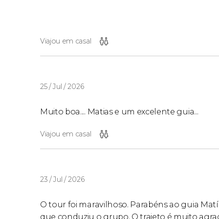
Viajou em casal
25 / Jul / 2026
Muito boa.... Matias e um excelente guia...
Viajou em casal
23 / Jul / 2026
O tour foi maravilhoso. Parabéns ao guia Matía
que conduziu o grupo. O trajeto é muito agrad