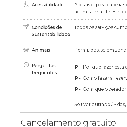
da cidade. Depois, chegaremos à encantador
Acessibilidade
Acessível para cadeiras
Montevidéu
, um dos templos mais antigos do 
acompanhante. É necess
A partir desse ponto, caminharemos até a pit
chegaremos ao
Condições de
Mercado do Porto
Todos os serviços cum
, um dos lo
Sustentabilidade
Lá, nos despediremos após duas horas e meia 
recomendações gastronômicas para que você p
Animais
Permitidos, só em zonas
própria.
Perguntas
P
-
Por que fazer esta a
Grupos
frequentes
P
-
Como fazer a reser
Nosso free tour
não aceita grupos de mais de 
P
-
Com que operador f
separadas. Se você for parte de um grupo m
privado por Montevidéu
.
Se tiver outras dúvidas,
Cancelamento gratuito