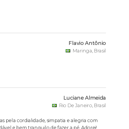
Flavio Antônio
Maringa, Brasil
Luciane Almeida
Rio De Janeiro, Brasil
s pela cordialidade, simpatia e alegria com
ável e bem tranquilo de fazer a pé. Adorei!