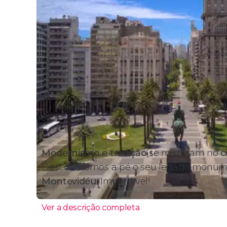
Modernismo e tradição
se misturam no
c
Descobriremos a pé o seu legado monum
Montevidéu
. Imperdível!
Ver a descrição completa
Itinerário