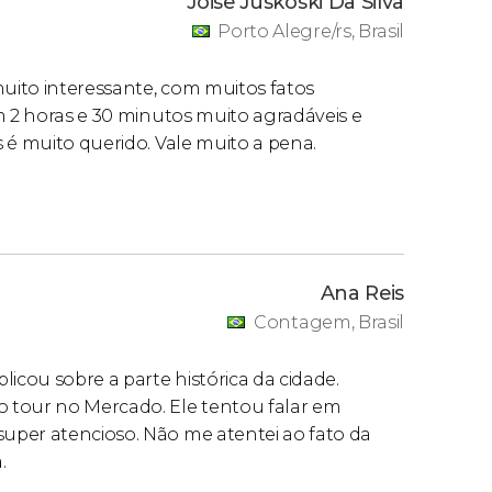
Joise Juskoski Da Silva
Porto Alegre/rs, Brasil
muito interessante, com muitos fatos
m 2 horas e 30 minutos muito agradáveis e
 é muito querido. Vale muito a pena.
Ana Reis
Contagem, Brasil
cou sobre a parte histórica da cidade.
 tour no Mercado. Ele tentou falar em
uper atencioso. Não me atentei ao fato da
.