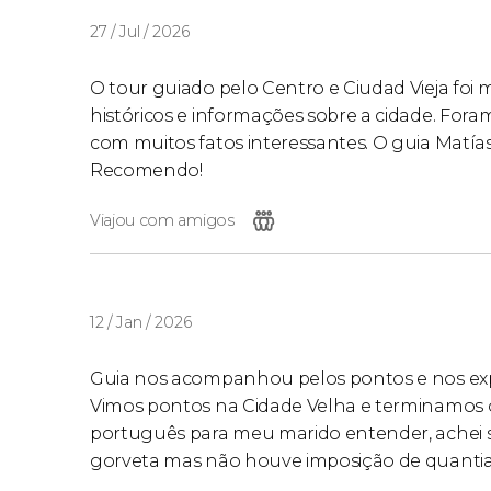
27 / Jul / 2026
O tour guiado pelo Centro e Ciudad Vieja foi 
históricos e informações sobre a cidade. Fora
com muitos fatos interessantes. O guia Matías
Recomendo!
Viajou com amigos
12 / Jan / 2026
Guia nos acompanhou pelos pontos e nos expli
Vimos pontos na Cidade Velha e terminamos o
português para meu marido entender, achei s
gorveta mas não houve imposição de quantia