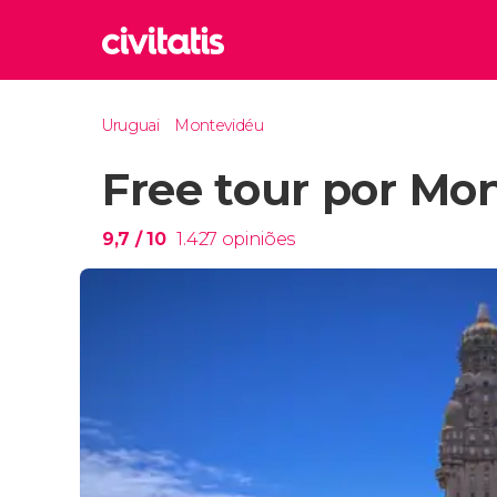
Rom
Uruguai
Montevidéu
Itália
Free tour por Mo
Lond
Reino 
Edim
9,7
/ 10
1.427
opiniões
Reino 
Marr
Marroc
Istam
Turquia