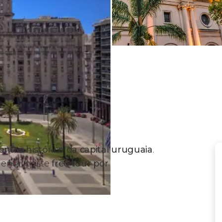
entro histórico da capital uruguaia
.
ental neste
free tour por