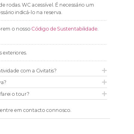
a
Plaza Matriz
e visitaremos a
Catedral de
 de rodas. WC acessível. É necessário um
país.
ário indicá-lo na reserva.
oresca
Plaza Zabala
e, como ponto final,
prem o nosso
cais mais emblemáticos de Montevidéu.
Código de Sustentabilidade
.
de free tour, mas não sem antes dar
ossa degustar as delícias locais por conta
 exteriores.
tividade com a Civitatis?
va?
6 pessoas
, mesmo se forem feitas reservas
arei o tour?
aior, recomendamos reservar nosso
tour
entre em contacto connosco.