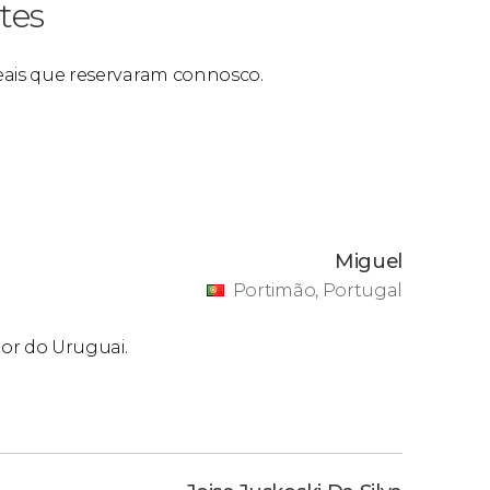
tes
 reais que reservaram connosco.
Miguel
Portimão, Portugal
or do Uruguai.