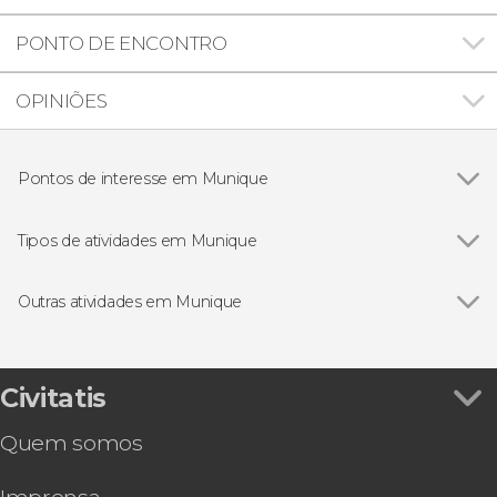
PONTO DE ENCONTRO
OPINIÕES
Pontos de interesse em Munique
Ver todos
Catedral de Munique
Castelo de Neuschwanstein
Tipos de atividades em Munique
Campo de concentração de Dachau
Ver todos
Visitas guiadas e free tours
Excursões de um dia
Outras atividades em Munique
Bilhetes
Ver todos
Free tour por Munique
Ônibus turístico de Munique, Big Bus
Munich City Card
Civitatis
Excursão ao castelo de Neuschwanstein e ao
Quem somos
Palácio de Linderhof
Ônibus turístico de Munique, City Sightseeing
Tour da cerveja por Munique