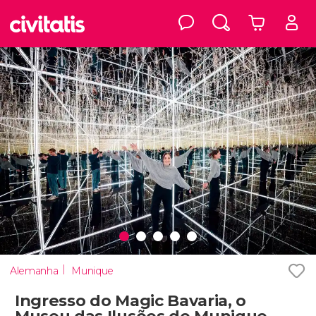
Alemanha
Munique
Ingresso do Magic Bavaria, o
Museu das Ilusões de Munique