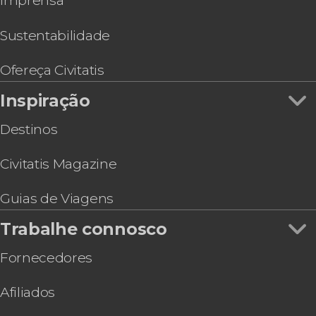
Imprensa
Tour do Allianz Arena, o estádio do Bayern de
Munique + Transfer
Sustentabilidade
Munich City Pass
Ingresso do SEA LIFE® Munich
Ofereça Civitatis
Hard Rock Cafe Munich sem filas
Inspiração
Destinos
Civitatis Magazine
Guias de Viagens
Trabalhe connosco
Fornecedores
Afiliados