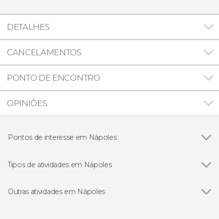
DETALHES
CANCELAMENTOS
PONTO DE ENCONTRO
OPINIÕES
Pontos de interesse em Nápoles
Ver todos
Palácio Real de Nápoles
Museo Arqueológico de Nápoles
Tipos de atividades em Nápoles
Monte Vesúvio
Ver todos
Excursões de um dia
Parque Arqueológico Subaquático de Baia
Visitas guiadas e free tours
Outras atividades em Nápoles
Gastronomia e enoturismo
Ver todos
Ferry entre Nápoles e Capri
Bilhetes
Free tour pela Nápoles antiga