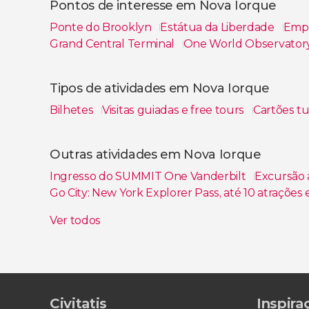
Pontos de interesse em Nova Iorque
Ponte do Brooklyn
Estátua da Liberdade
Empi
Grand Central Terminal
One World Observator
Ver todos
Tipos de atividades em Nova Iorque
Bilhetes
Visitas guiadas e free tours
Cartões tu
Ver todos
Outras atividades em Nova Iorque
Ingresso do SUMMIT One Vanderbilt
Excursão
Go City: New York Explorer Pass, até 10 atrações
Ingresso para o MoMA
Tour pelo Brooklyn, Qu
Ver todos
Civitatis
Inspira