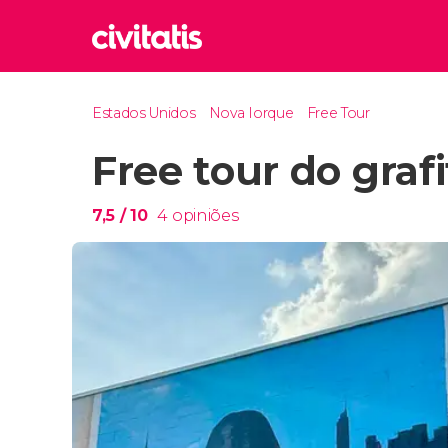
Rom
Estados Unidos
Nova Iorque
Free Tour
Itália
Free tour do graf
Lond
Reino 
Edim
7,5
/ 10
4
opiniões
Reino 
Marr
Marroc
Istam
Turquia