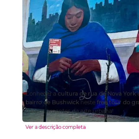
Conhecer a
cultura de rua de Nova York
é
bairro de Bushwick
neste
free tour do gr
para os amantes da arte urbana!
Ver a descrição completa
Itinerário