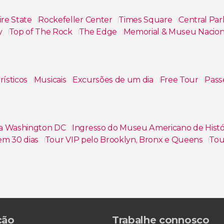
re State
Rockefeller Center
Times Square
Central Pa
y
Top of The Rock
The Edge
Memorial & Museu Nacion
rísticos
Musicais
Excursões de um dia
Free Tour
Pass
 a Washington DC
Ingresso do Museu Americano de Histó
 em 30 dias
Tour VIP pelo Brooklyn, Bronx e Queens
Tou
eens e Bronx
Hard Rock Cafe Nova York
Ingresso do mi
ção
Trabalhe connosco