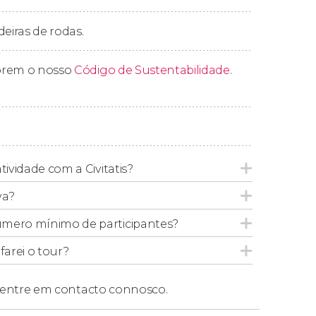
deiras de rodas.
vas para mais de 6 pessoas, mesmo que sejam
prem o nosso
Código de Sustentabilidade
.
tividade com a Civitatis?
va?
úmero mínimo de participantes?
arei o tour?
entre em contacto connosco.