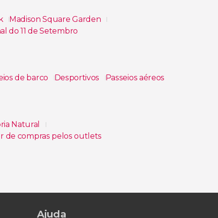
rk
Madison Square Garden
al do 11 de Setembro
eios de barco
Desportivos
Passeios aéreos
ria Natural
r de compras pelos outlets
rante One Times Square
Ajuda