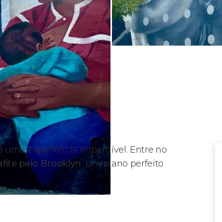
 uma experiência imperdível. Entre no
afite pelo Brooklyn
. Um plano perfeito