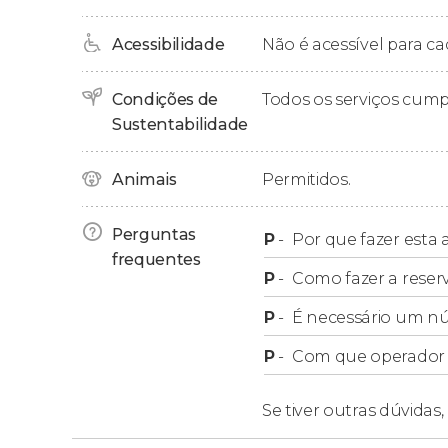
Grupos
Acessibilidade
Não é acessível para ca
No nosso free tour, não são permitidas reser
Condições de
Todos os serviços cum
feitas em reservas diferentes.
Sustentabilidade
Animais
Permitidos.
Perguntas
P
-
Por que fazer esta a
frequentes
P
-
Como fazer a reser
P
-
É necessário um n
P
-
Com que operador f
Se tiver outras dúvidas,