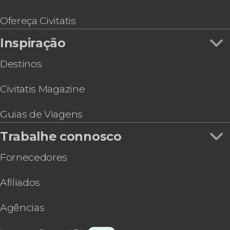
Tour pelo Brooklyn, Queens e Bronx
Hard Rock Cafe Nova York
Ofereça Civitatis
Ingresso do mirante One Times Square
Inspiração
Destinos
Civitatis Magazine
Guias de Viagens
Trabalhe connosco
Fornecedores
Afiliados
Agências