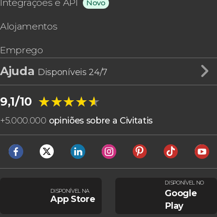
Integrações e API
Novo
Alojamentos
Emprego
Ajuda
Disponíveis 24/7
★★★★★
★★★★★
9,1/10
+
5.000.000
opiniões sobre a Civitatis
DISPONÍVEL NO
DISPONÍVEL NA
Google
App Store
Play