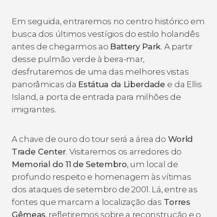
Em seguida, entraremos no centro histórico em
busca dos últimos vestígios do estilo holandês
antes de chegarmos ao
Battery Park
. A partir
desse pulmão verde à beira-mar,
desfrutaremos de uma das melhores vistas
panorâmicas da
Estátua da Liberdade
e da Ellis
Island, a porta de entrada para milhões de
imigrantes.
A chave de ouro do tour será a área do
World
Trade Center
. Visitaremos os arredores do
Memorial do 11
de Setembro
, um local de
profundo respeito e homenagem às vítimas
dos ataques de setembro de 2001. Lá, entre as
fontes que marcam a localização das
Torres
Gêmeas
, refletiremos sobre a reconstrução e o