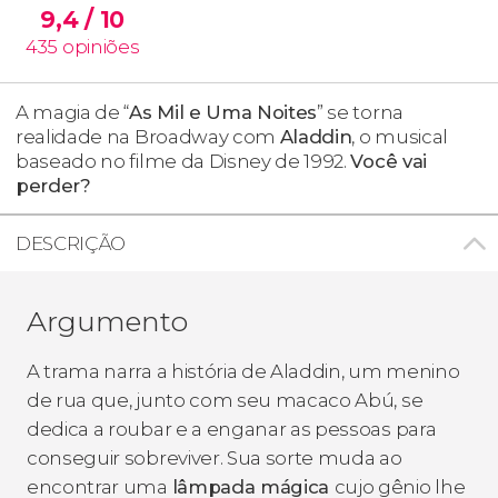
9,4
/ 10
435
opiniões
A magia de “
As Mil e Uma Noites
” se torna
realidade na Broadway com
Aladdin
, o musical
baseado no filme da Disney de 1992.
Você vai
perder?
DESCRIÇÃO
Argumento
A trama narra a história de Aladdin, um menino
de rua que, junto com seu macaco Abú, se
dedica a roubar e a enganar as pessoas para
conseguir sobreviver. Sua sorte muda ao
encontrar uma
lâmpada mágica
cujo gênio lhe