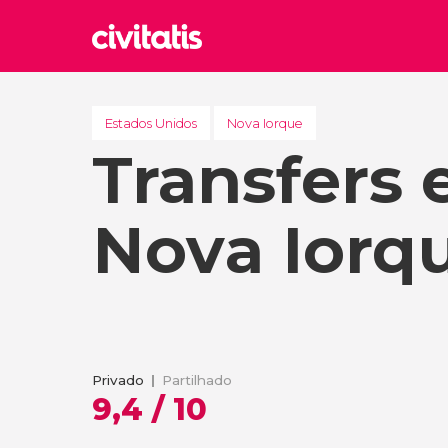
Rom
Itália
Estados Unidos
Nova Iorque
Transfers
Lond
Reino 
Edim
Nova Iorq
Reino 
Marr
Marroc
Istam
Turquia
Privado
Partilhado
9,4 / 10