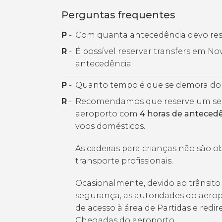
Perguntas frequentes
P
-
Com quanta antecedência devo rese
R
-
É possível reservar transfers em 
antecedência
P
-
Quanto tempo é que se demora do 
R
-
Recomendamos que reserve um servi
aeroporto com
4 horas de anteced
voos domésticos.
As cadeiras para crianças não são o
transporte profissionais.
Ocasionalmente, devido ao trânsito 
segurança, as autoridades do aer
de acesso à área de Partidas e redi
Chegadas do aeroporto.