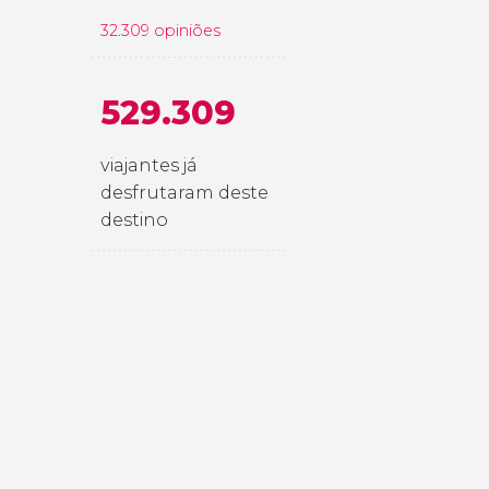
32.309 opiniões
529.309
viajantes já
desfrutaram deste
destino