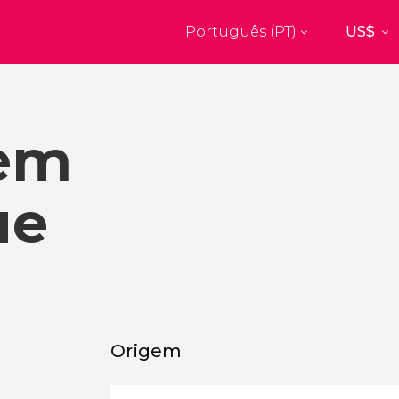
Português (PT)
Top destinos
a
Paris
Nova Ior
França
Estados Uni
 em
res
Florença
Budapes
Unido
Itália
Hungria
burgo
Madrid
Barcelon
ue
Unido
Espanha
Espanha
aquexe
Amesterdão
Milão
os
Holanda
Itália
bul
Praga
Porto
República Checa
Portugal
Origem
Ver todos os destinos