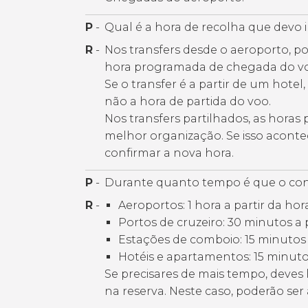
P
-
Qual é a hora de recolha que devo i
R
-
Nos transfers desde o aeroporto, po
hora programada de chegada do vo
Se o transfer é a partir de um hotel
não a hora de partida do voo.
Nos transfers partilhados, as horas
melhor organização. Se isso acont
confirmar a nova hora.
P
-
Durante quanto tempo é que o cond
R
-
Aeroportos: 1 hora a partir da ho
Portos de cruzeiro: 30 minutos a p
Estações de comboio: 15 minutos
Hotéis e apartamentos: 15 minutos
Se precisares de mais tempo, deves
na reserva. Neste caso, poderão ser 