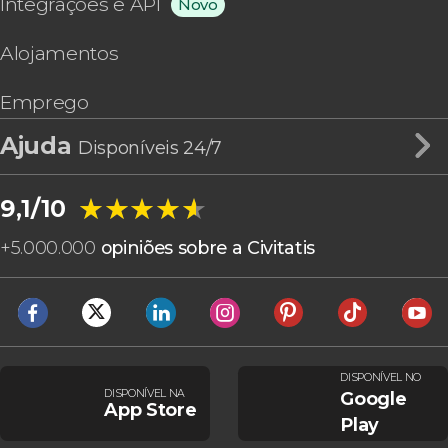
Integrações e API
Novo
Alojamentos
Emprego
Ajuda
Disponíveis 24/7
★★★★★
★★★★★
9,1/10
+
5.000.000
opiniões sobre a Civitatis
DISPONÍVEL NO
DISPONÍVEL NA
Google
App Store
Play