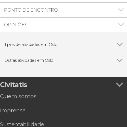
PONTO DE ENCONTRO
OPINIÕES
Tipos de atividades em Oslo
Ver todos
Visitas guiadas e free tours
Passeios de barco
Outras atividades em Oslo
Ver todos
Excursão às ilhas de Lindøya e Hovedøya
Oslo Pass
Ônibus turístico de Oslo
Civitatis
Tour pelo Parque Vigeland
Quem somos
Ingresso do The Viking Planet
Free tour dos contrastes de Oslo
Imprensa
Tour de bicicleta por Oslo
Sustentabilidade