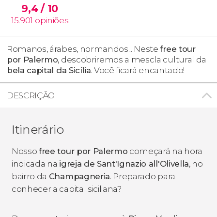
9,4
/ 10
15.901
opiniões
Romanos, árabes, normandos... Neste
free tour
por Palermo
, descobriremos a mescla cultural da
bela capital da Sicília
. Você ficará encantado!
DESCRIÇÃO
Itinerário
Nosso
free tour por Palermo
começará na hora
indicada na
igreja de Sant'Ignazio all'Olivella
, no
bairro da
Champagneria
. Preparado para
conhecer a capital siciliana?