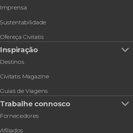
Tour de quadriciclo por Palermo
Imprensa
Visita guiada pelos oratórios de Giacomo
Serpotta
Visita guiada às igrejas de Santa Caterina, San
Sustentabilidade
Giuseppe e Jesus
Tour pelas iglesias de Palermo com subida aos
Ofereça Civitatis
campanários
Inspiração
Voo de parapente por Palermo
Destinos
Civitatis Magazine
Guias de Viagens
Trabalhe connosco
Fornecedores
Afiliados