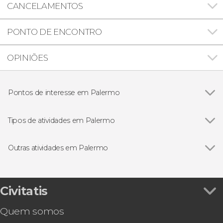
CANCELAMENTOS
PONTO DE ENCONTRO
OPINIÕES
Pontos de interesse em Palermo
Palácio dos Normandos
Tipos de atividades em Palermo
Ver todos
Visitas guiadas e free tours
Excursões de um dia
Outras atividades em Palermo
Passeios de barco
Ver todos
Ônibus turístico de Palermo
Gastronomia e enoturismo
Free tour pela Palermo alternativa
Trem turístico de Palermo
Civitatis
Pub Crawl. Tour de festa por Palermo!
Quem somos
Tour pelas catacumbas de Palermo