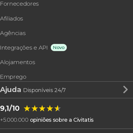
Fornecedores
Afiliados
Agências
Integrações e API
Novo
Alojamentos
Emprego
Ajuda
Disponíveis 24/7
★★★★★
★★★★★
9,1/10
+
5.000.000
opiniões sobre a Civitatis