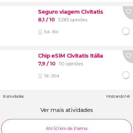
Seguro viagem Civitatis
8,1
/ 10
3.283 opiniões
3d - 31d
Chip eSIM Civitatis Itália
7,9
/ 10
110 opiniões
7d - 30d
8 atividades
Mostrando 1-8
Ver mais atividades
Até 50 km de Parma