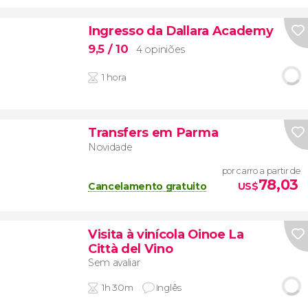
Ingresso da Dallara Academy
9,5
/ 10
4 opiniões
1 hora
Transfers em Parma
Novidade
por carro a partir de
78,03
Cancelamento gratuito
US$
Visita à vinícola Oinoe La
Città del Vino
Sem avaliar
1h 30m
Inglês