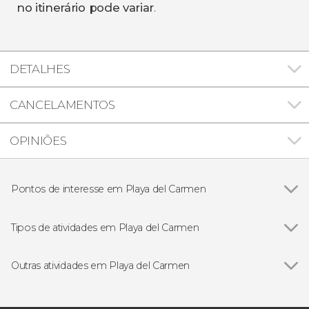
no itinerário pode variar
.
DETALHES
CANCELAMENTOS
OPINIÕES
Pontos de interesse em Playa del Carmen
Ver todos
Parque Xcaret
RÍO SECRETO
Tipos de atividades em Playa del Carmen
Ver todos
Excursões de um dia
Bilhetes
Outras atividades em Playa del Carmen
Quadriciclos
Ver todos
Ferry a Cozumel
Visitas guiadas e free tours
Oferta: Chichén Itzá + Tulum em 2 dias