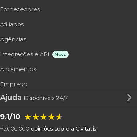
Fornecedores
Afiliados
Agências
Integrações e API
Novo
Alojamentos
Emprego
Ajuda
Disponíveis 24/7
★★★★★
★★★★★
9,1/10
+
5.000.000
opiniões sobre a Civitatis