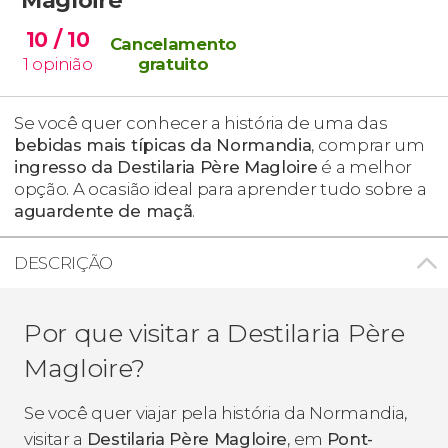
10
/ 10
Cancelamento
1
opinião
gratuito
Se você quer conhecer a história de uma das
bebidas mais típicas da Normandia
, comprar um
ingresso da Destilaria Père Magloire
é a melhor
opção. A ocasião ideal para aprender tudo sobre a
aguardente de maçã
.
DESCRIÇÃO
Por que visitar a
Destilaria Père
Magloire?
Se você quer viajar pela história da Normandia,
visitar a
Destilaria Père Magloire
, em
Pont-