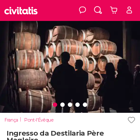
França
Pont-l'Évêque
Ingresso da Destilaria Père
Magloire