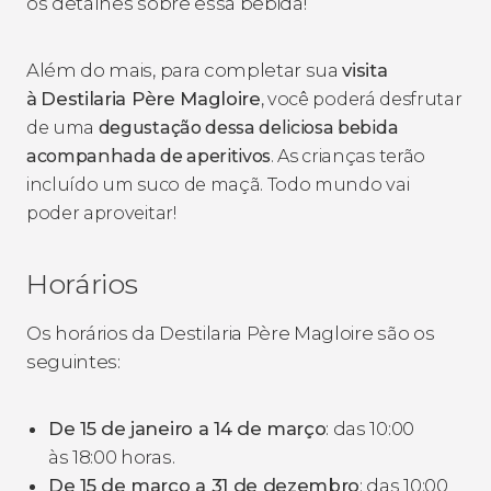
os detalhes sobre essa bebida!
Além do mais, para completar sua
visita
à
Destilaria Père Magloire
, você poderá desfrutar
de uma
degustação dessa deliciosa bebida
acompanhada de aperitivos
. As crianças terão
incluído um suco de maçã. Todo mundo vai
poder aproveitar!
Horários
Os horários da Destilaria Père Magloire são os
seguintes:
De 15 de janeiro a 14 de março
: das 10:00
às 18:00 horas.
De 15 de março a 31 de dezembro
: das 10:00