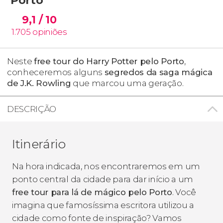
9,1
/ 10
1.705
opiniões
Neste
free tour do Harry Potter pelo Porto
,
conheceremos alguns
segredos da saga mágica
de J.K. Rowling
que marcou uma geração.
DESCRIÇÃO
Itinerário
Na hora indicada, nos encontraremos em um
ponto central da cidade para dar início a um
free tour para lá de mágico pelo Porto
. Você
imagina que famosíssima escritora utilizou a
cidade como fonte de inspiração? Vamos