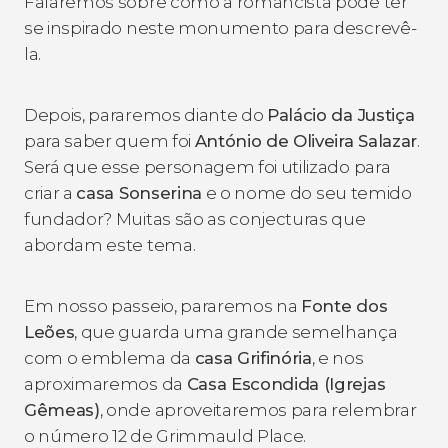
Falaremos sobre como a romancista pode ter
se inspirado neste monumento para descrevê-
la.
Depois, pararemos diante do
Palácio da Justiça
para saber quem foi
António de Oliveira Salazar
.
Será que esse personagem foi utilizado para
criar a
casa Sonserina
e o nome do seu temido
fundador? Muitas são as conjecturas que
abordam este tema.
Em nosso passeio, pararemos na
Fonte dos
Leões
, que guarda uma grande semelhança
com o emblema da
casa Grifinória
, e nos
aproximaremos da
Casa Escondida (Igrejas
Gêmeas)
, onde aproveitaremos para relembrar
o número 12 de Grimmauld Place.