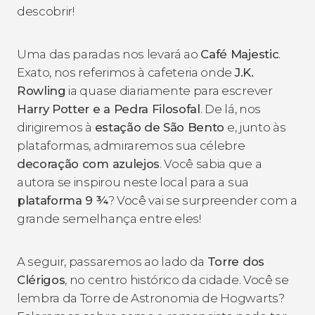
descobrir!
Uma das paradas nos levará ao
Café Majestic
.
Exato, nos referimos à cafeteria onde
J.K.
Rowling
ia quase diariamente para escrever
Harry Potter e a Pedra Filosofal
. De lá, nos
dirigiremos à
estação de São Bento
e, junto às
plataformas, admiraremos sua célebre
decoração com azulejos
. Você sabia que a
autora se inspirou neste local para a sua
plataforma 9 ¾
? Você vai se surpreender com a
grande semelhança entre eles!
A seguir, passaremos ao lado da
Torre dos
Clérigos
, no centro histórico da cidade. Você se
lembra da Torre de Astronomia de Hogwarts?