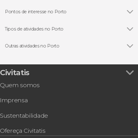
Pontos de interesse no Porto
Ver todos
Estação de São Bento
Catedral do Porto
Tipos de atividades no Porto
Ponte Dom Luís I
Ver todos
Visitas guiadas e free tours
Ribeira do Porto
Free Tour
Outras atividades no Porto
Livraria Lello
Excursões de um dia
Ver todos
Excursão a Santiago de Compostela
Gastronomia e enoturismo
Excursão a Braga e Guimarães
Passeios de barco
Ingresso do Spiritus, o espetáculo de luz e som
Civitatis
Autocarro turístico
na igreja dos Clérigos
Folclore tradicional
Quem somos
Cruzeiro das seis pontes saindo de Vila Nova de
Gaia
Imprensa
Aveiro, Costa Nova e Capela do Senhor da Pedra
Ingresso do Porto Legends
Free tour por Vila Nova de Gaia
Sustentabilidade
Espetáculo no Cais do Fado
Ingresso dos museus do WOW Porto
Ofereça Civitatis
Ingresso do World of Discoveries Museum