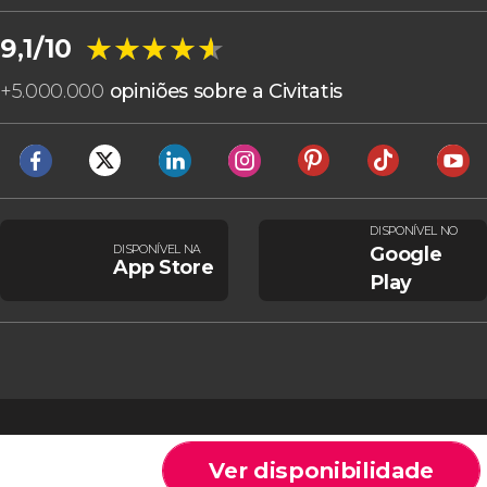
★★★★★
★★★★★
9,1/10
+
5.000.000
opiniões sobre a Civitatis
DISPONÍVEL NO
DISPONÍVEL NA
Google
App Store
Play
Ver disponibilidade
Cookies
Condições gerais
Aviso legal
Política de privacidade