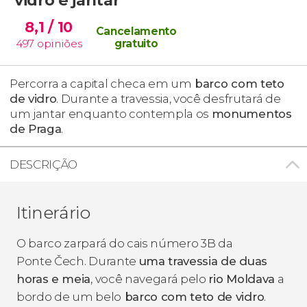
8,1
/ 10
Cancelamento
497
opiniões
gratuito
Percorra a capital checa em um
barco com teto
de vidro
. Durante a travessia, você desfrutará de
um jantar enquanto contempla os
monumentos
de Praga
.
DESCRIÇÃO
Itinerário
O barco zarpará do cais número 3B da
Ponte Čech. Durante
uma travessia de duas
horas e meia
, você navegará pelo
rio Moldava
a
bordo de um belo
barco com teto de vidro
.