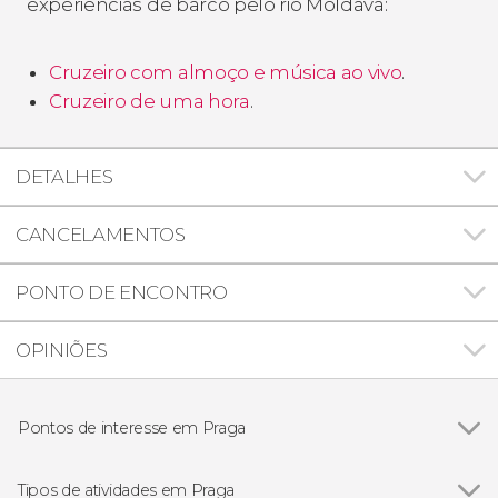
experiências de barco pelo rio Moldava:
Cruzeiro com almoço e música ao vivo
.
Cruzeiro de uma hora
.
DETALHES
CANCELAMENTOS
PONTO DE ENCONTRO
OPINIÕES
Pontos de interesse em Praga
Ver todos
Praça da Cidade Velha de Praga
Ponte Carlos
Tipos de atividades em Praga