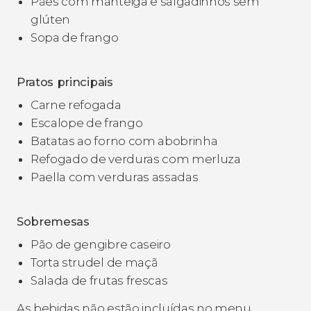
Pães com manteiga e salgadinhos sem
glúten
Sopa de frango
Pratos principais
Carne refogada
Escalope de frango
Batatas ao forno com abobrinha
Refogado de verduras com merluza
Paella com verduras assadas
Sobremesas
Pão de gengibre caseiro
Torta strudel de maçã
Salada de frutas frescas
As bebidas não estão incluídas no menu.