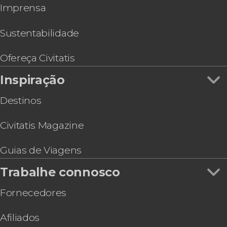
Imprensa
Ingresso do Museu das Ilusões de Praga
Prague CoolPass
Ônibus turístico de Praga, Big Bus
Sustentabilidade
Tour pelos subterrâneos de Praga
Ofereça Civitatis
Inspiração
Destinos
Civitatis Magazine
Guias de Viagens
Trabalhe connosco
Fornecedores
Afiliados