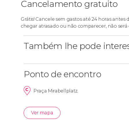
Cancelamento gratuito
O bilhete para o ônibus turístico inclui o
Golde
ele, você terá benefícios e descontos exclusiv
Grátis! Cancele sem gastos até 24 horas antes
sacola de boas-vindas, descontos de 10 a 20
chegar atrasado ou não comparecer, não será 
gratuito ou acesso prioritário à sala de espera 
Também lhe pode intere
Ponto de encontro
Praça Mirabellplatz.
Ver mapa