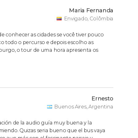
Maria Fernanda
Envigado, Colômbia
e conhecer as cidades se você tiver pouco
ço todo o percurso e depois escolho as
burgo, o tour de uma hora apresenta os
Ernesto
Buenos Aires, Argentina
rmación de la audio guía muy buena y la
omiendo. Quizas seria bueno que el bus vaya