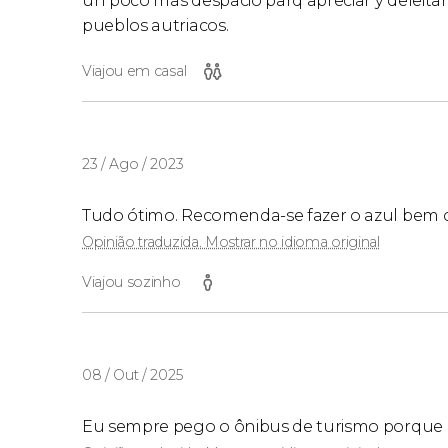
un poco mas despacio parq apreciar y deleitar
pueblos autriacos.
Viajou em casal
23 / Ago / 2023
Tudo ótimo. Recomenda-se fazer o azul bem 
Opinião traduzida. Mostrar no idioma original
Viajou sozinho
08 / Out / 2025
Eu sempre pego o ônibus de turismo porque e