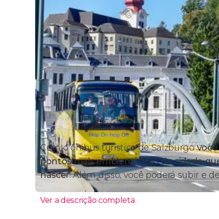
Com o ônibus turístico de
Salzburgo
você
pontos mais emblemáticos da cidade q
nascer
. Além disso, você poderá subir e d
Ver a descrição completa
Percurso e paradas