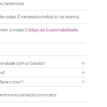
eu telemóvel.
llplatz
, mas você pode subir em qualquer
de rodas. É necessário indicá-lo na reserva.
prem o nosso
Código de Sustentabilidade
.
frequências do ônibus turístico de Salzburgo.
tividade com a Civitatis?
va?
tre os quais está o português.
arei o tour?
s, um em alemão e outro em inglês.
entre em contacto connosco.
er Outlet Salzburg