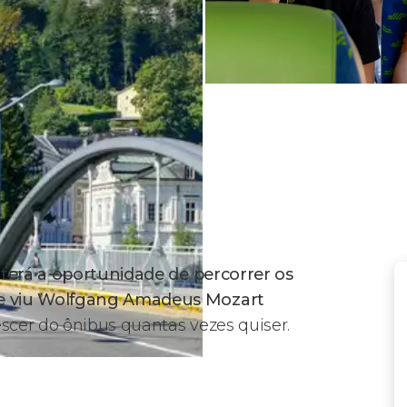
 terá a oportunidade de percorrer os
ue viu Wolfgang Amadeus Mozart
escer do ônibus quantas vezes quiser.