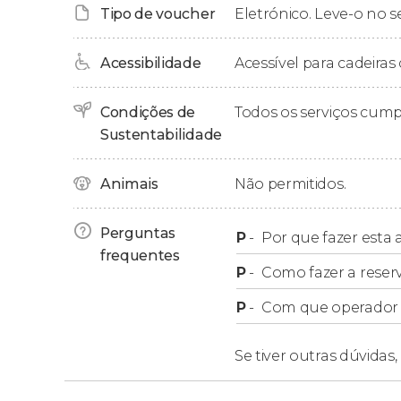
Tipo de voucher
Eletrónico. Leve-o no s
O ônibus inicia o seu percurso na
Praça Mirabe
uma de suas paradas.
Acessibilidade
Acessível para cadeiras 
Condições de
Todos os serviços cum
Horário e frequência
Sustentabilidade
No seguinte link, você pode ver os
horários e 
Animais
Não permitidos.
Audioguia
Perguntas
P
-
Por que fazer esta a
frequentes
P
-
Como fazer a reser
O audioguia está disponível em 13 idiomas, en
P
-
Com que operador f
Além disso, os ônibus têm dois canais infanti
Se tiver outras dúvidas,
Golden Pass para o Design