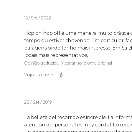
15 / Set / 2022
Hop on hop off é uma maneira muito prática d
tempo ou estiver chovendo. Em particular, fa
paragens onde tenho mais interesse. Em Salz
locais mais representativos,
Opinião traduzida. Mostrar no idioma original
Viajou sozinho
28 / Set / 2019
La belleza del recorrido es increible. La info
atención del personal es muy cordial. Lo rec