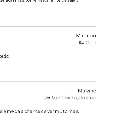
se aun más con el fascinante paisaje y
Mauricio
Chile
cedo
Malviné
Montevideo, Uruguai
le me dá a chance de ver muito mais.