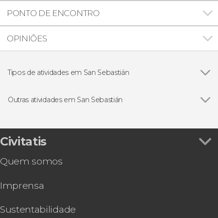
PONTO DE ENCONTRO
OPINIÕES
Tipos de atividades em San Sebastián
Ver todos
Visitas guiadas e free tours
Free Tour
Outras atividades em San Sebastián
Passeios de barco
Ver todos
Ônibus turístico de San Sebastián
Excursões de um dia
Tour de bicicleta por San Sebastián
Visita a uma fábrica de sidra basca
Civitatis
Excursão a uma casa rural basca + Sidraria basca
Quem somos
Imprensa
Sustentabilidade