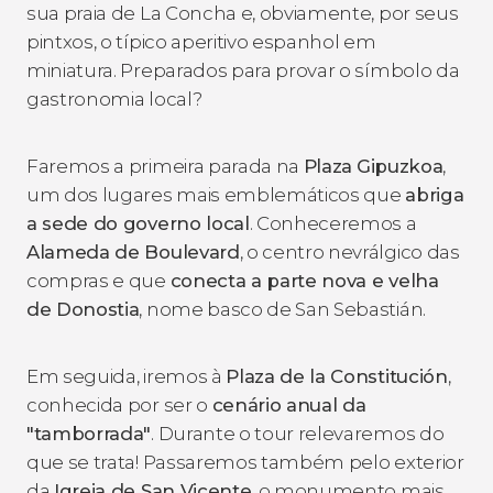
sua praia de La Concha e, obviamente, por seus
pintxos
, o típico aperitivo espanhol em
miniatura. Preparados para provar o símbolo da
gastronomia local?
Faremos a primeira parada na
Plaza
Gipuzkoa
,
um dos lugares mais emblemáticos que
abriga
a sede do governo local
. Conheceremos a
Alameda de Boulevard
, o centro nevrálgico das
compras e que
conecta a parte nova e velha
de Donostia
, nome basco de San Sebastián.
Em seguida, iremos à
Plaza de la Constitución
,
conhecida por ser o
cenário anual da
"tamborrada"
. Durante o tour relevaremos do
que se trata! Passaremos também pelo exterior
da
Igreja de San Vicente
, o monumento mais