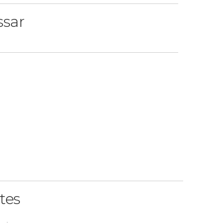
ssar
tes