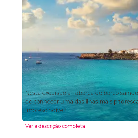
Nesta excursão a Tabarca de barco saindo
de conhecer
uma das ilhas mais pitoresca
Imprescindível!
Ver a descrição completa
Itinerário