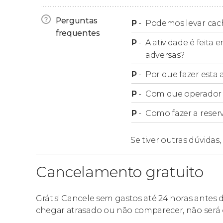
Horários de retorno a Sant
Perguntas
P
-
Podemos levar cac
frequentes
P
-
A atividade é feita
Reservando esta excursão, você terá incluído 
adversas?
sua reserva, você poderá escolher um dos se
Santa Pola:
16:00, 17:00, 18:00 e 19:00 horas.
P
-
Por que fazer esta a
P
-
Com que operador f
Os horários de volta são orientativos. Durant
um horário de volta, que estará sujeito à disp
P
-
Como fazer a reser
de volta no
seguinte link
.
Se tiver outras dúvidas,
Cancelamento gratuito
Grátis! Cancele sem gastos até 24 horas antes
chegar atrasado ou não comparecer, não será 