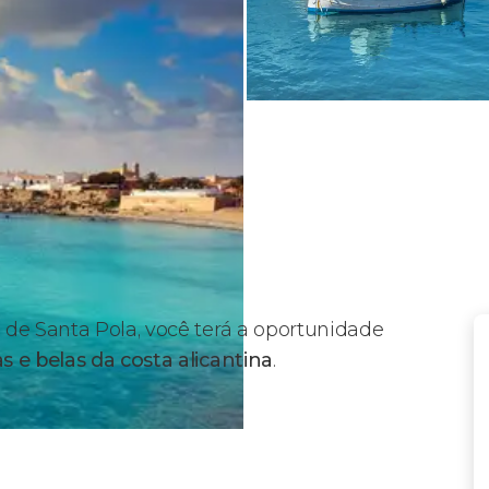
 de Santa Pola, você terá a oportunidade
s e belas da costa alicantina
.