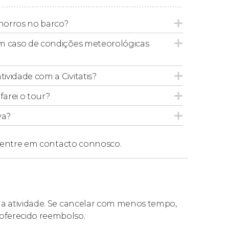
a Pola
horros no barco?
 em caso de condições meteorológicas
o
transporte de barco de ida e volta
. Ao fazer
guintes
horários de retorno de Tabarca até
tividade com a Civitatis?
arei o tour?
e o processo de reserva, você pode escolher
onibilidade. Você pode consultar os horários
va?
entre em contacto connosco.
 da atividade. Se cancelar com menos tempo,
oferecido reembolso.