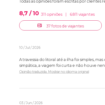
Todas as opiniões foram escritas por clientes
8,7 / 10
311 opiniões
|
6.811 viajantes
37 fotos de viajantes
10 / Jul / 2026
A travessia do litoral até a ilha foi simples, ma
simpática, a viagem foi curta e não houve ne
Opinião traduzida. Mostrar no idioma original
03 / Jun / 2026