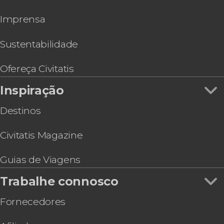
Undurraga
Imprensa
Excursão à Vinícola Concha y Toro
Passeio privado de helicóptero por Santiago
Estação de esqui Portillo e Laguna del Inca
Sustentabilidade
Ônibus turístico de Santiago de Chile
Excursão à estação de esqui El Colorado
Ofereça Civitatis
Inspiração
Destinos
Civitatis Magazine
Guias de Viagens
Trabalhe connosco
Fornecedores