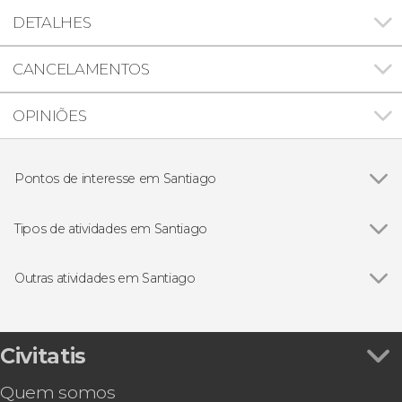
DETALHES
CANCELAMENTOS
OPINIÕES
Pontos de interesse em Santiago
Ver todos
Palácio de La Moneda
Catedral Metropolitana de Santiago
Tipos de atividades em Santiago
Cajón del Maipo
Ver todos
Excursões de um dia
Valle Nevado
Visitas guiadas e free tours
Outras atividades em Santiago
Cerro San Cristóbal
Free Tour
Ver todos
Excursão ao Parque de Farellones
La Parva
Gastronomia e enoturismo
Tour panorâmico por Farellones e Valle Nevado
Excursão a Valparaíso e Viña del Mar
Civitatis
Excursão ao Parque Safári de Rancagua
Quem somos
Excursão a Isla Negra, Algarrobo e Viña