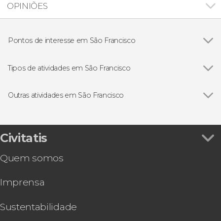
OPINIÕES
Pontos de interesse em São Francisco
Ver todos
Ponte Golden Gate
Ilha de Alcatraz
Tipos de atividades em São Francisco
Parque Nacional de Yosemite
Ver todos
Visitas guiadas e free tours
Painted Ladies
Free Tour
Outras atividades em São Francisco
Excursões de um dia
Ver todos
Free tour noturno por Chinatown e Little Italy
Autocarro turístico
Ingresso do Museu de Walt Disney
Passeios de barco
Ingresso da Academia de Ciências da Califórnia
Civitatis
Cartões turísticos
Aluguel de bicicleta em São Francisco
Desportivos
Quem somos
Tour gastronômico em São Francisco
Passeios aéreos
Tour de bicicleta pela baía de São Francisco
Imprensa
Ingresso do Aquarium of the Bay
Hard Rock Cafe San Francisco
Ingresso do Museu de Arte Moderna de São
Sustentabilidade
Francisco