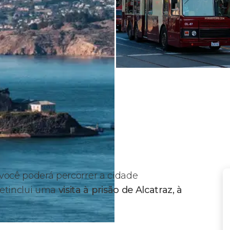
 você poderá percorrer a cidade
ketinclui uma
visita à prisão de Alcatraz, à