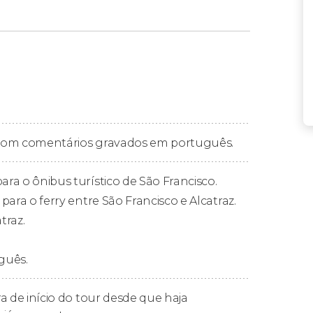
te?
 São Francisco, pois inclui um bilhete de um
a Alcatraz e outras vantagens.
ncisco
a com comentários gravados em português.
bir e descer quantas vezes quiser nas
co de São Francisco
. No link anterior, você
ara o ônibus turístico de São Francisco.
dois dias
, que é a incluída neste bilhete.
 para o ferry entre São Francisco e Alcatraz.
traz.
guês.
lcatraz,
uma das prisões mais lendárias
não
Unidos. O bilhete inclui uma passagem de ida
a de início do tour desde que haja
o Cais 33 em Fishermans Wharf.