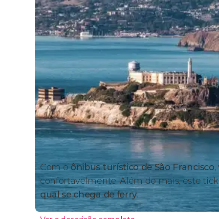
Com o
ônibus turístico
de São Francisco
,
confortavelmente. Além do mais, este tic
qual se chega de ferry
.