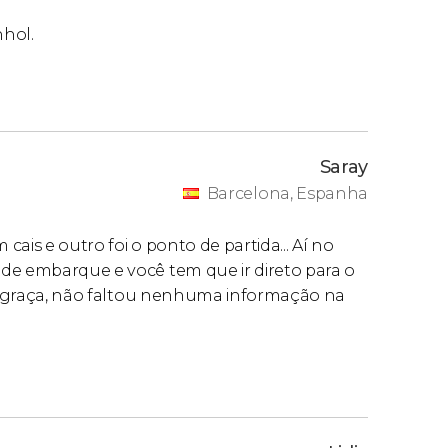
nhol.
Saray
Barcelona, Espanha
cais e outro foi o ponto de partida... Aí no
de embarque e você tem que ir direto para o
 de graça, não faltou nenhuma informação na