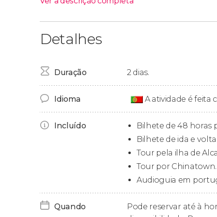
Ver a descrição completa
Por que comprar este bilhe
Detalhes
Este bilhete é uma opção perfeita para visitar
dia para o ônibus turístico da cidade, a visita 
Duração
2 dias.
Ônibus turístico de São Fra
Idioma
A atividade é feit
Durante
48 horas consecutivas
, você pode su
diferentes paradas incluídas no
ônibus turísti
Incluído
Bilhete de 48 horas p
pode verificar todas as vantagens
da opção de 
Bilhete de ida e volta
Tour pela ilha de Alca
Visita a Alcatraz
Tour por Chinatown.
Audioguia em portu
Com seu ingresso, você também pode visitar A
só de São Francisco, mas de todos os Estados 
Quando
Pode reservar até à hor
e volta para
a balsa para Alcatraz
. Ela parte d