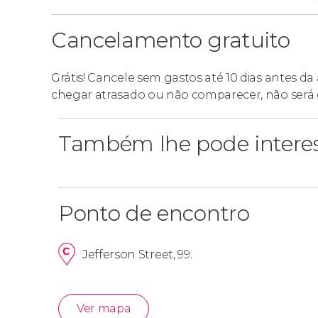
Durante o percurso, veremos as
magníficas p
a vibrante
mistura de cultura histórica e mod
Cancelamento gratuito
importantes de São Francisco.
Grátis! Cancele sem gastos até 10 dias antes d
Como desfrutar de todos os
chegar atrasado ou não comparecer, não será 
Você deve apresentar o voucher de reserva n
Também lhe pode intere
de São Francisco, você será informado sobre o
informações dos passeios incluídos neste bilh
Ponto de encontro
Jefferson Street, 99.
Ver mapa