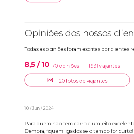
Opiniões dos nossos clien
Todas as opiniões foram escritas por clientes
8,5 / 10
70 opiniões
|
1.931 viajantes
20 fotos de viajantes
10 / Jun / 2024
Para quem não tem carro e um jeito excelente
Demora, fiquem ligados se o tempo for curto! M