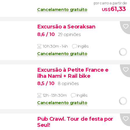
por carro a partir de
61,33
Cancelamento gratuito
US$
Excursão a Seoraksan
8,6
/ 10
29 opiniões
10h 30m - 14h
Inglês
Cancelamento gratuito
Excursão à Petite France e
ilha Nami + Rail bike
8,5
/ 10
8 opiniões
12h - 13h 30m
Inglês
Cancelamento gratuito
Pub Crawl. Tour de festa por
Seul!