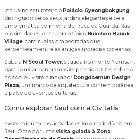
Inclua no seu roteiro o
Palácio Gyeongbokgung
,
distinguido pelos seus jardins elegantes e pela
emblemática cerimónia de Troca da Guarda. Nas
proximidades, descubra o típico
Bukchon Hanok
Village
, com ruelas empedradas que
serpenteiam entre as antigas moradias coreanas.
Suba à
N Seoul Tower
, situada no monte Namsan,
para admirar panoramas impressionantes sobre a
cidade, ou visite o inovador
Dongdaemun Design
Plaza
, um marco da arquitectura contemporânea
e palco de eventos culturais.
Como explorar Seul com a Civitatis
Existem inúmeras actividades imprescindíveis em
Seul. Opte por uma
visita guiada à Zona
Desmilitarizada da Coreia
ou embarque num