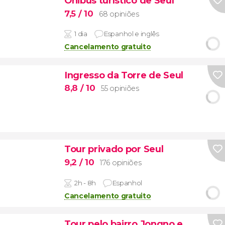
Ônibus turístico de Seul
7,5
/ 10
68 opiniões
1 dia
Espanhol e inglês
Cancelamento gratuito
Ingresso da Torre de Seul
8,8
/ 10
55 opiniões
Tour privado por Seul
9,2
/ 10
176 opiniões
2h - 8h
Espanhol
Cancelamento gratuito
Tour pelo bairro Jongno e