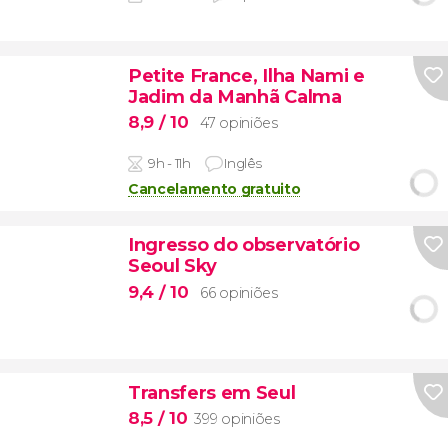
Petite France, Ilha Nami e
Jadim da Manhã Calma
8,9
/ 10
47 opiniões
9h - 11h
Inglês
Cancelamento gratuito
Ingresso do observatório
Seoul Sky
9,4
/ 10
66 opiniões
Transfers em Seul
8,5
/ 10
399 opiniões