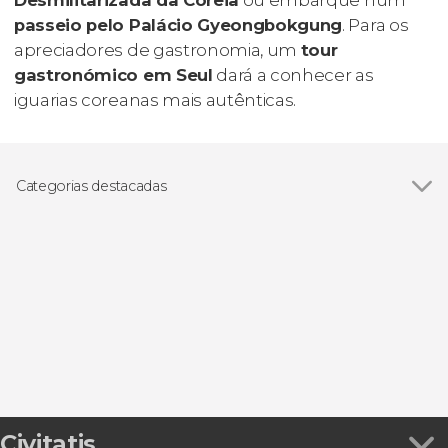
passeio pelo Palácio Gyeongbokgung
. Para os
apreciadores de gastronomia, um
tour
gastronómico em Seul
dará a conhecer as
iguarias coreanas mais autênticas.
Categorias destacadas
Ver todos
Visitas guiadas e free tours
Excursões de um dia
Passeios de barco
Civitatis