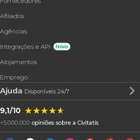
Fornecedores
Afiliados
Agências
Integrações e API
Novo
Alojamentos
Emprego
Ajuda
Disponíveis 24/7
★★★★★
★★★★★
9,1/10
+
5.000.000
opiniões sobre a Civitatis