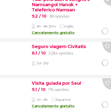
Namsangol Hanok +
Teleférico Namsan
9,2
/ 10
38 opiniões
8h - 8h 30m
Inglês
Cancelamento gratuito
Seguro viagem Civitatis
8,1
/ 10
3.284 opiniões
3d - 31d
Visita guiada por Seul
9,1
/ 10
176 opiniões
4h - 8h
Espanhol
Cancelamento gratuito