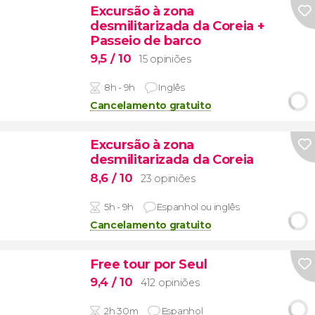
Excursão à zona
desmilitarizada da Coreia +
Passeio de barco
9,5
/ 10
15 opiniões
8h - 9h
Inglês
Cancelamento gratuito
Excursão à zona
desmilitarizada da Coreia
8,6
/ 10
23 opiniões
5h - 9h
Espanhol ou inglês
Cancelamento gratuito
Free tour por Seul
9,4
/ 10
412 opiniões
2h 30m
Espanhol