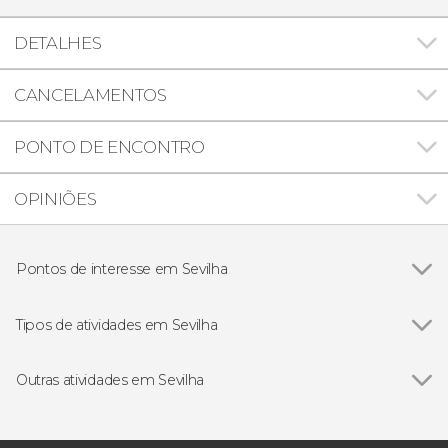
DETALHES
CANCELAMENTOS
PONTO DE ENCONTRO
OPINIÕES
Pontos de interesse em Sevilha
Ver todos
Catedral de Sevilha
Plaza de España de Sevilha
Tipos de atividades em Sevilha
Real Alcácer de Sevilha
Ver todos
Visitas guiadas por Sevilha
Arquivo das Índias
Free Tour
Outras atividades em Sevilha
Prefeitura de Sevilha
Ingressos em Sevilha
Ver todos
Tour pelo Alcácer, pela Catedral e pela Giralda
Igreja Colegiada do Divino Salvador
Folclore tradicional
com guia em espanhol
Plaza Nueva