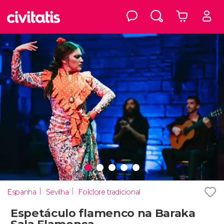
Espanha
Sevilha
Folclore tradicional
Espetáculo flamenco na Baraka
Sala Flamenca