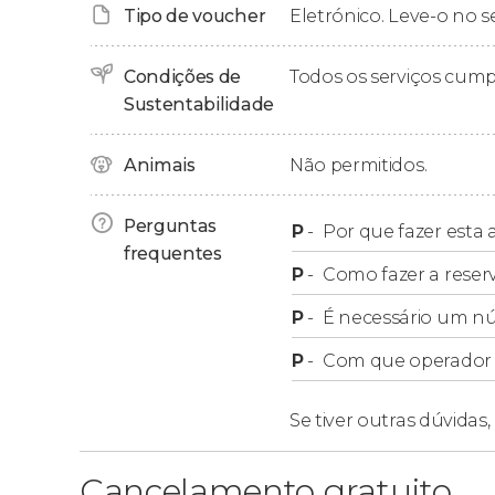
Tipo de voucher
Eletrónico. Leve-o no s
Retirada
Condições de
Todos os serviços cum
Sustentabilidade
Esse tour inclui a retirada de um
ponto próxim
contato com você para informar o ponto exato
Animais
Não permitidos.
Perguntas
P
-
Por que fazer esta a
frequentes
P
-
Como fazer a reser
P
-
É necessário um n
P
-
Com que operador f
Se tiver outras dúvidas,
Cancelamento gratuito