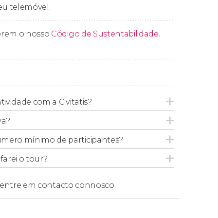
eu telemóvel.
prem o nosso
Código de Sustentabilidade
.
o ao seu hotel em Taormina
. Entraremos em
 de retirada.
tividade com a Civitatis?
va?
úmero mínimo de participantes?
arei o tour?
entre em contacto connosco.