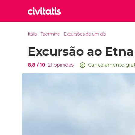
Rom
Itália
Taormina
Excursões de um dia
Itália
Excursão ao Etna
Lond
Reino 
Edim
8,8
/ 10
21
opiniões
Cancelamento grat
Reino 
Marr
Marroc
Istam
Turquia