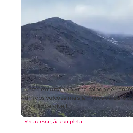
Nesta
excursão ao Etna saindo de Taorm
um dos vulcões mais famosos da Europa
flora. Imperdível!
Ver a descrição completa
Itinerário