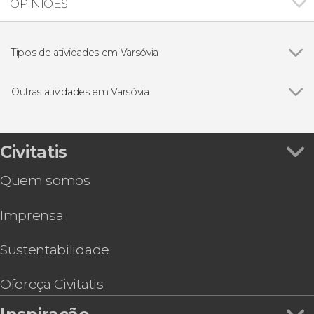
OPINIÕES
Tipos de atividades em Varsóvia
Ver todos
Visitas guiadas e free tours
Free Tour
Outras atividades em Varsóvia
Excursões de um dia
Ver todos
Concerto de piano na sala Fryderyk
Gastronomia e enoturismo
Passeio de barco tradicional pelo rio Vístula
Concerto de piano com música de Chopin
Civitatis
Pub Crawl. Tour de festa por Varsóvia!
Quem somos
Ônibus turístico de Varsóvia
Passeio de barco pelo Vístula ao anoitecer com
Imprensa
bebida
Visita guiada pelo Palácio de Wilanów
Sustentabilidade
Ofereça Civitatis