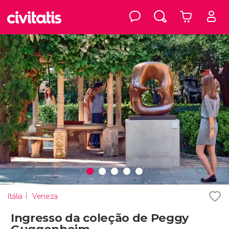
Itália
Veneza
Ingresso da coleção de Peggy
Guggenheim