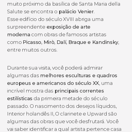
muito próximo da basílica de Santa Maria della
Salute se encontra o
palácio Venier
.
Esse edifício do século XVIII
abriga uma
surpreendente
exposição de arte
moderna
com obras de famosos artistas
como
Picasso, Mirò, Dalí, Braque e Kandinsky
,
entre muitos outros.
Durante sua visita, você poderá admirar
algumas das
melhores esculturas e quadros
europeus e americanos do século
XX
, uma
incrível mostra das
principais correntes
estilísticas
da primeira metade do século
passado.
O nascimento dos desejos líquidos,
Interior holandês II, O clarinete e Upward
são
algumas das obras que você desfrutará. Você
vai saber identificar a qual artista pertence casa