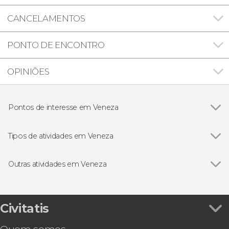
CANCELAMENTOS
PONTO DE ENCONTRO
OPINIÕES
Pontos de interesse em Veneza
Ver todos
Palácio Ducal de Veneza
Basílica de São Marcos
Tipos de atividades em Veneza
Ponte dos Suspiros
Ver todos
Passeios de barco
Burano
Excursões de um dia
Outras atividades em Veneza
Visitas guiadas e free tours
Ver todos
Hard Rock Cafe Veneza sem filas
Cartões turísticos
Concerto de As Quatro Estações de Vivaldi na
Concerto
igreja da Piedade
Civitatis
Gastronomia e enoturismo
Palácio Ducal e Basílica de São Marcos + Passeio