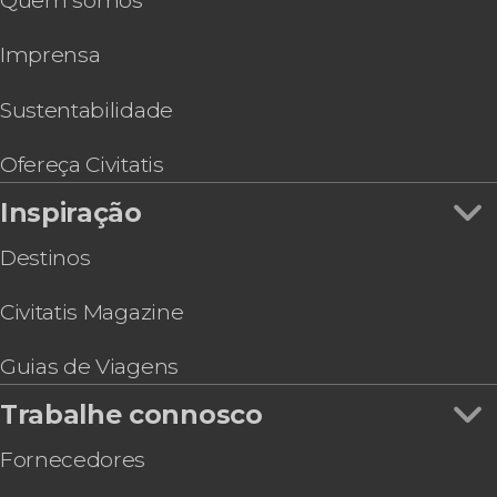
Quem somos
de gôndola
Visita guiada + Basílica + Palácio Ducal
Imprensa
Ingresso para o Teatro La Fenice
Tour pela Basílica de São Marcos e pelo Palácio
Ducal com ingressos
Sustentabilidade
Transporte privado de barco entre o aeroporto e
Veneza
Ofereça Civitatis
Ingresso do Palácio das Prisões de Veneza
Inspiração
Subida ao campanário de São Marcos +
Experiência de realidade virtual
Destinos
Sessão de fotos privada em Veneza
Civitatis Magazine
Guias de Viagens
Trabalhe connosco
Fornecedores