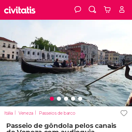
Itália
Veneza
Passeios de barco
Passeio de gôndola pelos canais
de Veneza com audioguia