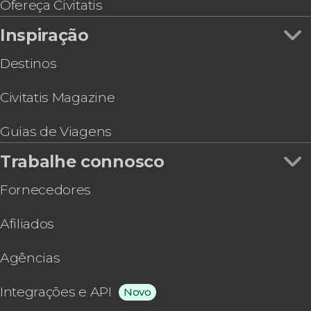
Veneza
Ofereça Civitatis
Ingresso do Palácio das Prisões de Veneza
Inspiração
Ingresso da coleção de Peggy Guggenheim
Subida ao campanário de São Marcos +
Destinos
Experiência de realidade virtual
Civitatis Magazine
Guias de Viagens
Trabalhe connosco
Fornecedores
Afiliados
Agências
Integrações e API
Novo