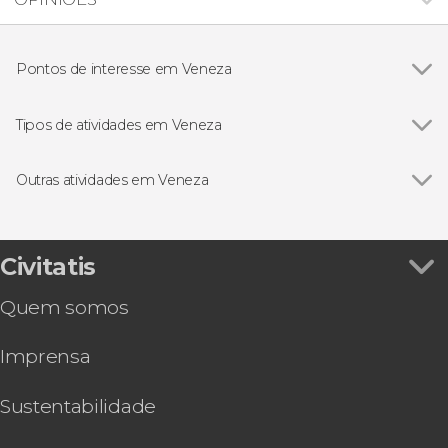
Pontos de interesse em Veneza
Ver todos
Palácio Ducal de Veneza
Basílica de São Marcos
Tipos de atividades em Veneza
Ponte dos Suspiros
Ver todos
Passeios de barco
Burano
Excursões de um dia
Outras atividades em Veneza
Visitas guiadas e free tours
Ver todos
Hard Rock Cafe Veneza sem filas
Cartões turísticos
Concerto de As Quatro Estações de Vivaldi na
Concerto
igreja da Piedade
Civitatis
Gastronomia e enoturismo
Palácio Ducal e Basílica de São Marcos + Passeio
Quem somos
de gôndola
Visita guiada + Basílica + Palácio Ducal
Imprensa
Ingresso para o Teatro La Fenice
Tour pela Basílica de São Marcos e pelo Palácio
Ducal com ingressos
Sustentabilidade
Transporte privado de barco entre o aeroporto e