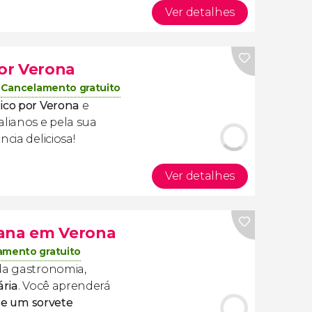
Ver detalhes
or Verona
Cancelamento gratuito
ico por Verona
e
alianos e pela sua
cia deliciosa!
Ver detalhes
liana em Verona
amento gratuito
 da gastronomia,
ária
. Você aprenderá
ú e um sorvete