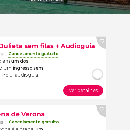
Julieta sem filas + Audioguia
Cancelamento gratuito
es
do em
um dos
o um
ingresso sem
inclui audioguia.
Ver detalhes
rena de Verona
Cancelamento gratuito
es
erona é a Arena,
um