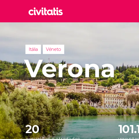
Rom
Itália
Lond
Itália
Véneto
Reino 
Verona
Edim
Reino 
Marr
Marroc
Istam
Turquia
20
101.