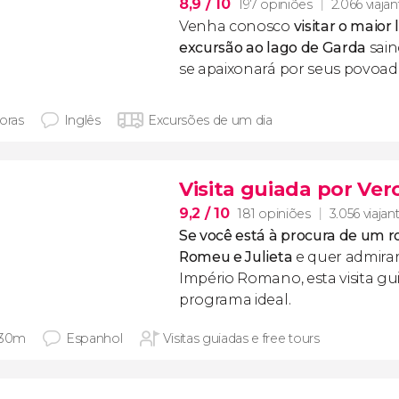
8,9
/ 10
197 opiniões
2.066 viajan
Venha conosco
visitar o maior 
excursão ao lago de Garda
sain
se apaixonará por seus povoad
horas
Inglês
Excursões de um dia
Visita guiada por Ve
9,2
/ 10
181 opiniões
3.056 viajan
Se você está à procura de um
Romeu e Julieta
e quer admirar
Império Romano, esta visita gu
programa ideal.
 30m
Espanhol
Visitas guiadas e free tours