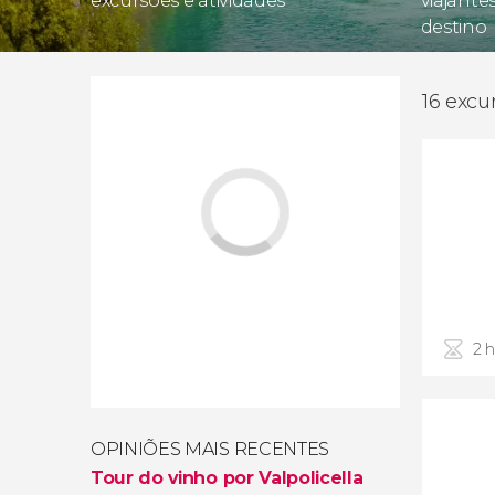
excursões e atividades
viajante
destino
16 excu
2 
OPINIÕES MAIS RECENTES
Tour do vinho por Valpolicella