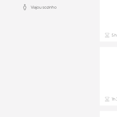
Viajou sozinho
5 
1h