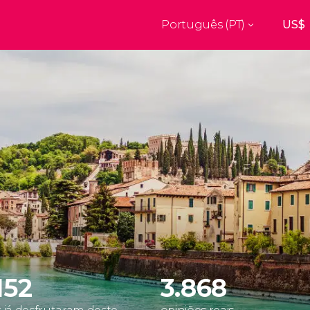
Português (PT)
Top destinos
a
Paris
Nova Ior
França
Estados Uni
res
Florença
Budapes
Unido
Itália
Hungria
burgo
Madrid
Barcelon
Unido
Espanha
Espanha
aquexe
Amesterdão
Milão
os
Holanda
Itália
bul
Praga
Porto
República Checa
Portugal
152
3.868
Ver todos os destinos