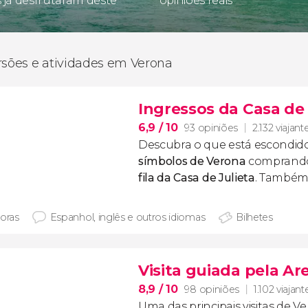
s já desfrutaram deste
opiniões reais
rsões e atividades em Verona
Ingressos da Casa de 
6,9
/ 10
93 opiniões
2.132 viajant
Descubra o que está escondi
símbolos de Verona
comprand
fila da Casa de Julieta
. Também 
horas
Espanhol, inglês e outros idiomas
Bilhetes
Visita guiada pela A
8,9
/ 10
98 opiniões
1.102 viajant
Uma das principais visitas de V