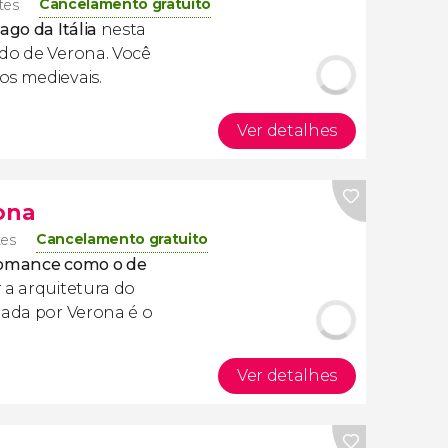
Cancelamento gratuito
tes
lago da Itália
nesta
do de Verona. Você
os medievais.
Ver detalhes
rona
Cancelamento gratuito
tes
 romance como o de
 a arquitetura do
iada por Verona é o
Ver detalhes