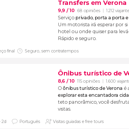
Transfers em Verona
9,9
/ 10
68 opiniões
1.212 viajant
Serviço
privado, porta a porta 
Um motorista irá esperar por s
hotel ou onde quiser para levá-
Rápido e seguro.
ço final
Seguro, sem contratempos
Ônibus turístico de 
8,6
/ 10
115 opiniões
1.600 viajan
O
ônibus turístico de Verona
é 
explorar esta encantadora cid
teto panorâmico, você desfrut
vistas.
- 2d
Português
Visitas guiadas e free tours