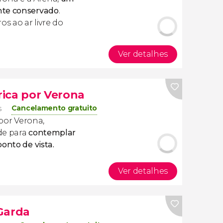
nte conservado
.
s ao ar livre do
Ver detalhes
trica por Verona
Cancelamento gratuito
s
 por Verona,
de para
contemplar
onto de vista.
Ver detalhes
Garda