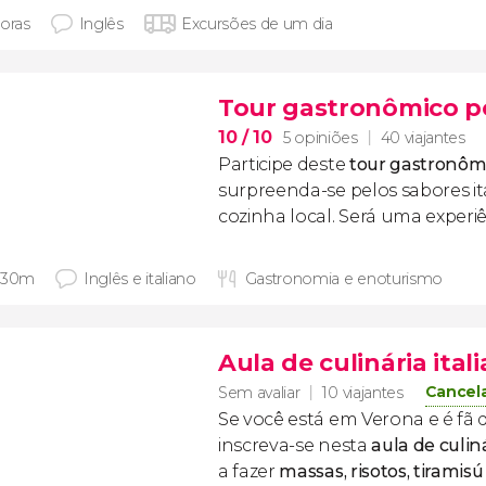
horas
Inglês
Excursões de um dia
Tour gastronômico p
10
/ 10
5 opiniões
40 viajantes
Participe deste
tour gastronôm
surpreenda-se pelos sabores it
cozinha local. Será uma experiên
 30m
Inglês e italiano
Gastronomia e enoturismo
Aula de culinária ita
Cancel
Sem avaliar
10 viajantes
Se você está em Verona e é fã
inscreva-se nesta
aula de culin
a fazer
massas, risotos, tiramis