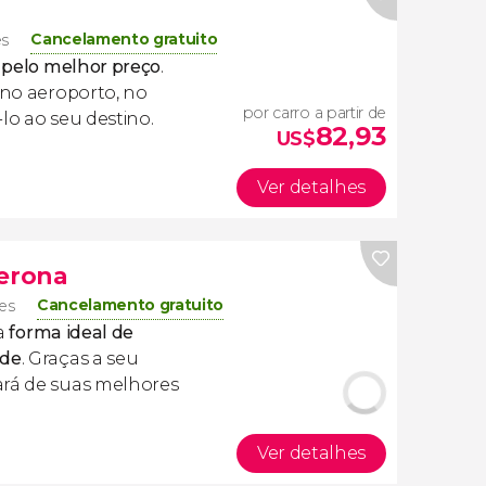
Cancelamento gratuito
es
e pelo melhor preço
.
i no aeroporto, no
por carro a partir de
lo ao seu destino.
82,93
US$
Ver detalhes
Verona
Cancelamento gratuito
tes
a
forma ideal de
ade
. Graças a seu
ará de suas melhores
Ver detalhes