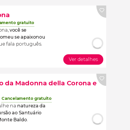
ona
amento gratuito
ona,
você se
Romeu se apaixonou
ue fala português.
Ver detalhes
o da Madonna della Corona e
Cancelamento gratuito
ulhe na
natureza da
rsão ao Santuário
Monte Baldo
.