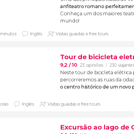
anfiteatro romano perfeitame
Conheça um dos maiores teatro
mundo!
 minutos
Inglês
Visitas guiadas e free tours
Tour de bicicleta ele
9,2
/ 10
23 opiniões
230 viajante
Neste tour de bicicleta elétrica
percorreremos as ruas da cida
o centro histórico de um novo p
horas
Inglês
Visitas guiadas e free tours
Excursão ao lago de 