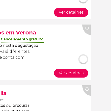
Ver detalhes
os em Verona
Cancelamento gratuito
o
nesta
degustação
ovará diferentes
ue conta com
Ver detalhes
lia
tes
tos
ou
procurar