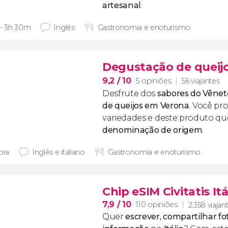
artesanal
.
 - 3h 30m
Inglês
Gastronomia e enoturismo
Degustação de queij
9,2
/ 10
5 opiniões
56 viajantes
Desfrute dos
sabores do Vênet
de queijos em Verona
. Você pr
variedades e deste produto q
denominação de origem
.
ora
Inglês e italiano
Gastronomia e enoturismo
Chip eSIM Civitatis Itá
7,9
/ 10
110 opiniões
2.358 viajan
Quer
escrever, compartilhar fo