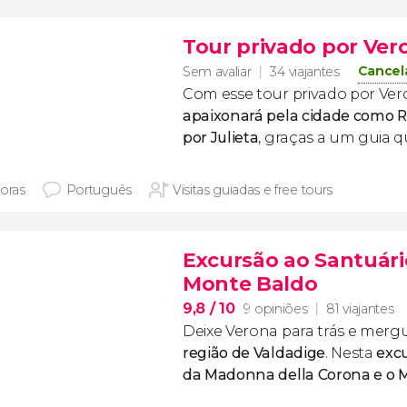
Tour privado por Ver
Cancel
Sem avaliar
34 viajantes
Com esse tour privado por Ver
apaixonará pela cidade como 
por Julieta
, graças a um guia q
horas
Português
Visitas guiadas e free tours
Excursão ao Santuári
Monte Baldo
9,8
/ 10
9 opiniões
81 viajantes
Deixe Verona para trás e merg
região de Valdadige
. Nesta
excu
da Madonna della Corona e o 