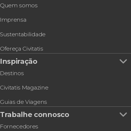
Quem somos
Ingresso do Kunsthistorisches Museum, o
Museu de História da Arte de Viena
Imprensa
Ingresso do Museu de Carruagens Imperiais
Visita guiada pela Biblioteca Nacional Austríaca
Ônibus turístico de Viena, Big Bus
Sustentabilidade
Ônibus turístico Vienna Sightseeing
Ingresso do Tesouro Imperial do Palácio
Ofereça Civitatis
Hofburg
Inspiração
Ingresso da Casa Museu de Mozart
Destinos
Civitatis Magazine
Guias de Viagens
Trabalhe connosco
Fornecedores