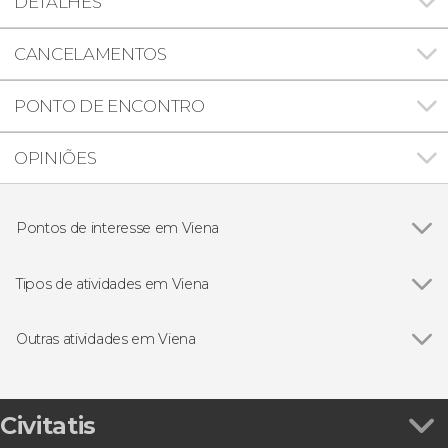
DETALHES
CANCELAMENTOS
PONTO DE ENCONTRO
OPINIÕES
Pontos de interesse em Viena
Ver todos
Catedral de Santo Estêvão de Viena
Palácio de Schönbrunn
Tipos de atividades em Viena
Palácio Belvedere
Ver todos
Visitas guiadas e free tours
Excursões de um dia
Outras atividades em Viena
Concerto
Ver todos
Espetáculo de luz e som na igreja Votiva
Cartões turísticos
Ingresso do Museu Sigmund Freud
Ingresso do Palácio de Schönbrunn + Trem
Civitatis
turístico