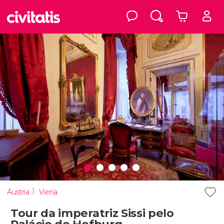
Áustria
Viena
Tour da imperatriz Sissi pelo
Palácio de Hofburg