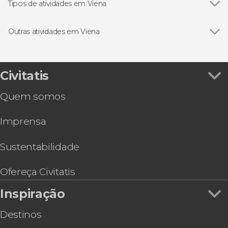
Palácio de Schönbrunn
Tipos de atividades em Viena
Palácio Belvedere
Ver todos
Visitas guiadas e free tours
Excursões de um dia
Outras atividades em Viena
Concerto
Ver todos
Ingresso do Museu Sigmund Freud
Cartões turísticos
Espetáculo de luz e som na igreja Votiva
Ingresso do Palácio de Schönbrunn + Trem
Civitatis
turístico
Quem somos
Ingresso do Kunsthistorisches Museum, o
Museu de História da Arte de Viena
Imprensa
Free tour por Viena
Ingresso do Museu de Carruagens Imperiais
Visita guiada pela Biblioteca Nacional Austríaca
Sustentabilidade
Ônibus turístico de Viena, Big Bus
Ônibus turístico Vienna Sightseeing
Ofereça Civitatis
Free tour noturno por Viena
Inspiração
Destinos