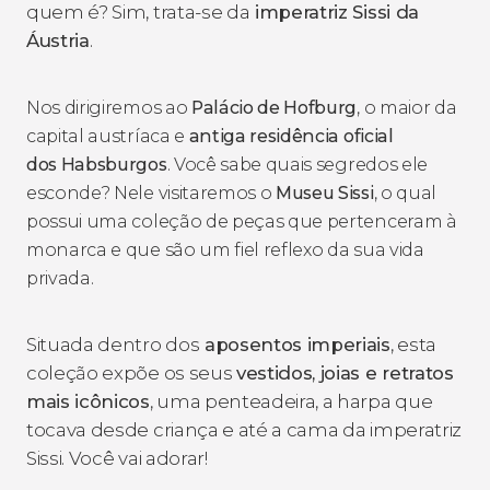
quem é? Sim, trata-se da
imperatriz Sissi da
Áustria
.
Nos dirigiremos ao
Palácio de Hofburg
, o maior da
capital austríaca e
antiga residência oficial
dos
Habsburgos
. Você sabe quais segredos ele
esconde? Nele visitaremos o
Museu Sissi
, o qual
possui uma coleção de peças que pertenceram à
monarca e que são um fiel reflexo da sua vida
privada.
Situada dentro dos
aposentos imperiais
, esta
coleção expõe os seus
vestidos, joias e retratos
mais icônicos
, uma penteadeira, a harpa que
tocava desde criança e até a cama da imperatriz
Sissi. Você vai adorar!