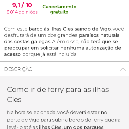
9,1
/ 10
Cancelamento
8.814
opiniões
gratuito
Com este
barco às ilhas Cíes saindo de Vigo
, você
desfrutará de um dos grandes
paraísos naturais
das costas galegas
. Além disso,
não
terá que se
preocupar em solicitar nenhuma autorização de
acesso
porque já está incluída!
DESCRIÇÃO
Como ir de ferry para as ilhas
Cíes
Na hora selecionada, você deverá estar no
porto de Vigo para subir a bordo do ferry que irá
levá-lo até as
ilhas Cíes, um dos parques