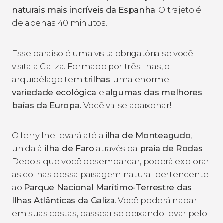
naturais mais incríveis da Espanha
. O trajeto é
de apenas 40 minutos.
Esse paraíso é uma visita obrigatória se você
visita a Galiza. Formado por três ilhas, o
arquipélago tem
trilhas
, uma enorme
variedade ecológica
e
algumas das melhores
baías da Europa.
Você vai se apaixonar!
O ferry lhe levará até a
ilha de Monteagudo
,
unida à
ilha de Faro
através da
praia de Rodas
.
Depois que você desembarcar, poderá explorar
as colinas dessa paisagem natural pertencente
ao
Parque Nacional Marítimo-Terrestre das
Ilhas Atlânticas da Galiza
. Você poderá nadar
em suas costas, passear se deixando levar pelo