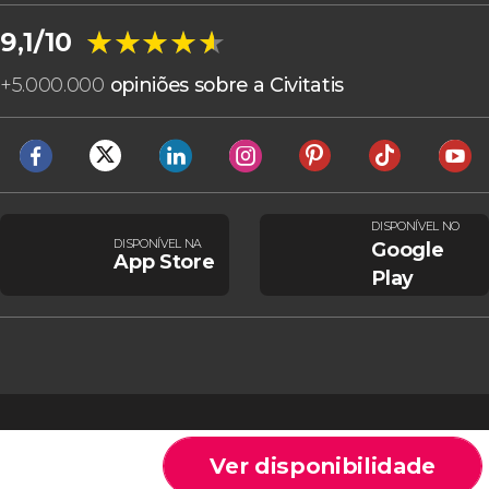
★★★★★
★★★★★
9,1/10
+
5.000.000
opiniões sobre a Civitatis
DISPONÍVEL NO
DISPONÍVEL NA
Google
App Store
Play
Ver disponibilidade
Cookies
Condições gerais
Aviso legal
Política de privacidade