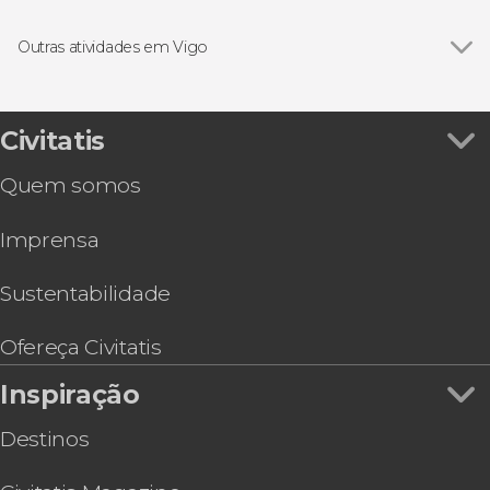
Ver todos
Bilhete de barco
Visitas guiadas e free tours
Outras atividades em Vigo
Free Tour
Ver todos
Excursão às Ilhas Cíes de veleiro
Passeios de barco
Tour de bicicleta elétrica por Vigo
Gastronomia e enoturismo
Tour pelo Baixo Miño
Civitatis
Quem somos
Imprensa
Sustentabilidade
Ofereça Civitatis
Inspiração
Destinos