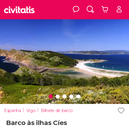
Espanha
Vigo
Bilhete de barco
Barco às ilhas Cíes