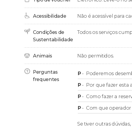
60 minutos.
Acessibilidade
Não é acessível para ca
Condições de
Todos os serviços cum
Sustentabilidade
Animais
Não permitidos.
Perguntas
P
-
Poderemos desem
frequentes
P
-
Por que fazer esta a
P
-
Como fazer a reser
P
-
Com que operador f
Se tiver outras dúvidas,