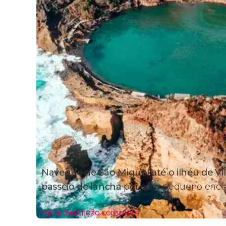
Navegue de São Miguel até o ilhéu de Vi
passeio de lancha
por esse pequeno encla
Ver a descrição completa
Itinerário