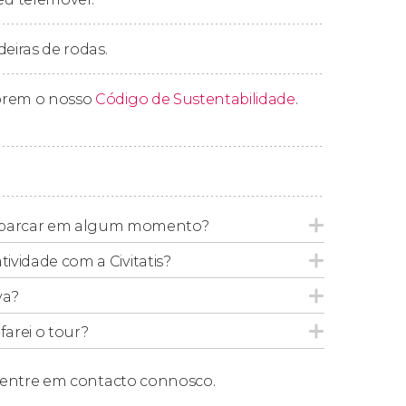
deiras de rodas.
prem o nosso
Código de Sustentabilidade
.
barcar em algum momento?
tividade com a Civitatis?
va?
arei o tour?
entre em contacto connosco.