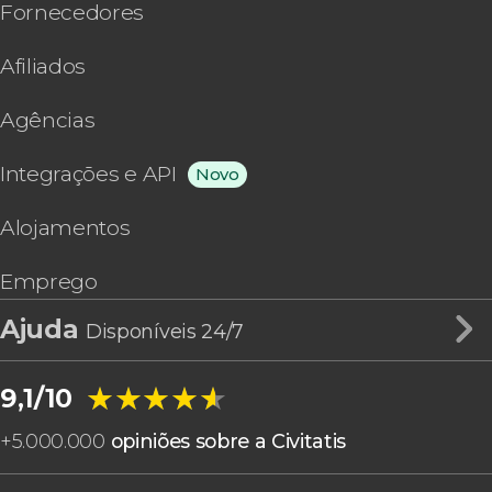
Fornecedores
Afiliados
Agências
Integrações e API
Novo
Alojamentos
Emprego
Ajuda
Disponíveis 24/7
★★★★★
★★★★★
9,1/10
+
5.000.000
opiniões sobre a Civitatis