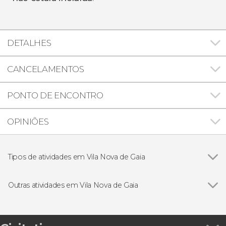
DETALHES
CANCELAMENTOS
PONTO DE ENCONTRO
OPINIÕES
Tipos de atividades em Vila Nova de Gaia
Gastronomia e enoturismo
Outras atividades em Vila Nova de Gaia
Ver todos
Cruzeiro das seis pontes saindo de Vila Nova de
Gaia
Free tour por Vila Nova de Gaia