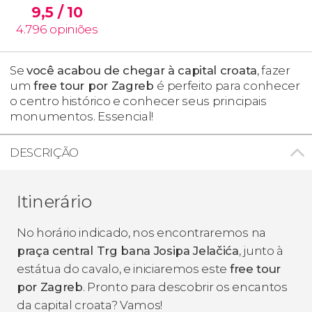
9,5
/ 10
4.796
opiniões
Se
você acabou de chegar à capital croata
, fazer
um
free tour por Zagreb
é perfeito para conhecer
o centro histórico e conhecer seus principais
monumentos. Essencial!
DESCRIÇÃO
Itinerário
No horário indicado, nos encontraremos na
praça central Trg bana Josipa Jelačića
, junto à
estátua do cavalo, e iniciaremos este
free tour
por Zagreb
. Pronto para descobrir os encantos
da capital croata? Vamos!