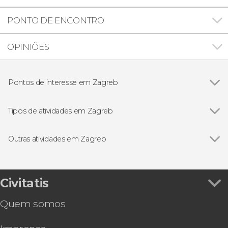
PONTO DE ENCONTRO
OPINIÕES
Pontos de interesse em Zagreb
Parque Nacional dos Lagos de Plitvice
Tipos de atividades em Zagreb
Visitas guiadas e free tours
Outras atividades em Zagreb
Ver todos
Excursão a Liubliana e Bled
Free tour gastronômico por Zagreb
Tour da Guerra da Croácia
Civitatis
Quem somos