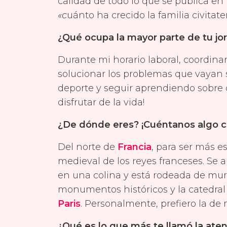
calidad de todo lo que se publica en 
«c
uánto ha crecido la familia civitat
¿Qué ocupa la mayor parte de tu j
Durante mi horario laboral, coordina
solucionar los problemas que vayan s
deporte y seguir aprendiendo sobre de
disfrutar de la vida!
¿De dónde eres? ¡Cuéntanos algo 
Del norte de
Francia
, para ser más e
medieval de los reyes franceses. Se
en una colina y está rodeada de mur
monumentos históricos y la catedral 
Paris
. Personalmente, prefiero la de 
¿Qué es lo que más te llamó la ate