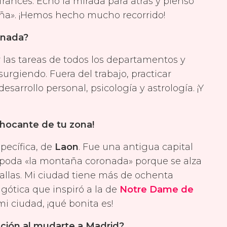
francés. Echo la mirada para atrás y pienso
eña
»
. ¡Hemos hecho mucho recorrido!
ornada?
r las tareas de todos los departamentos y
urgiendo. Fuera del trabajo, practicar
sarrollo personal, psicología y astrología. ¡Y
chocante de tu zona!
specífica, de
Laon
. Fue una antigua capital
 apoda «la montaña coronada» porque se alza
allas. Mi ciudad tiene más de ochenta
gótica que inspiró a la de
Notre Dame de
mi ciudad, ¡qué bonita es!
nción al mudarte a Madrid?