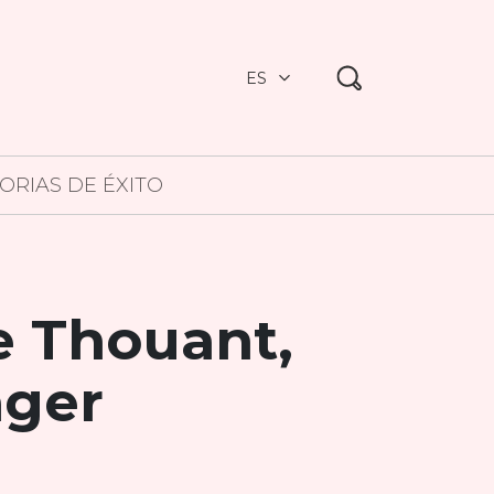
ES
TORIAS DE ÉXITO
e Thouant,
ager