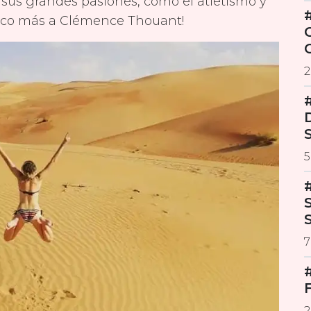
do sus grandes pasiones, como el atletismo y
poco más a Clémence Thouant!
2
5
7
#
2