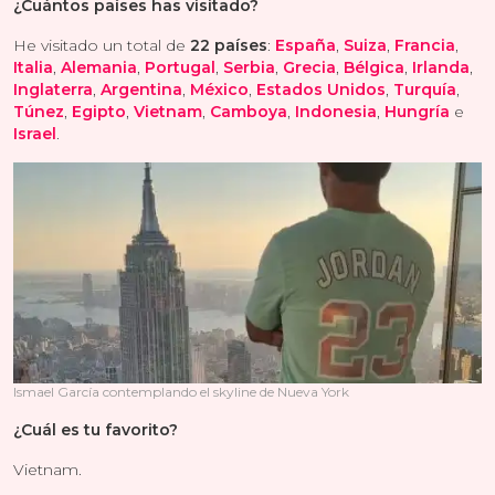
¿Cuántos países has visitado?
He visitado un total de
22 países
:
España
,
Suiza
,
Francia
,
Italia
,
Alemania
,
Portugal
,
Serbia
,
Grecia
,
Bélgica
,
Irlanda
,
Inglaterra
,
Argentina
,
México
,
Estados Unidos
,
Turquía
,
Túnez
,
Egipto
,
Vietnam
,
Camboya
,
Indonesia
,
Hungría
e
Israel
.
Ismael García contemplando el skyline de Nueva York
¿Cuál es tu favorito?
Vietnam.