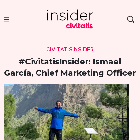
Saltar
al
contenido
CIVITATISINSIDER
#CivitatisInsider: Ismael
García, Chief Marketing Officer