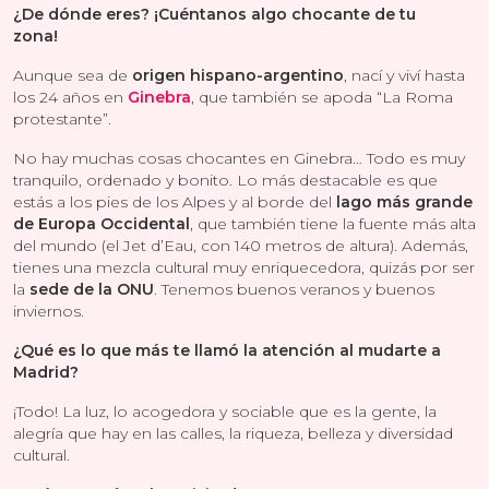
¿De dónde eres? ¡Cuéntanos algo chocante de tu
zona!
Aunque sea de
origen hispano-argentino
, nací y viví hasta
los 24 años en
Ginebra
, que también se apoda “La Roma
protestante”.
No hay muchas cosas chocantes en Ginebra… Todo es muy
tranquilo, ordenado y bonito. Lo más destacable es que
estás a los pies de los Alpes y al borde del
lago más grande
de Europa Occidental
, que también tiene la fuente más alta
del mundo (el Jet d’Eau, con 140 metros de altura). Además,
tienes una mezcla cultural muy enriquecedora, quizás por ser
la
sede de la ONU
. Tenemos buenos veranos y buenos
inviernos.
¿Qué es lo que más te llamó la atención al mudarte a
Madrid?
¡Todo! La luz, lo acogedora y sociable que es la gente, la
alegría que hay en las calles, la riqueza, belleza y diversidad
cultural.