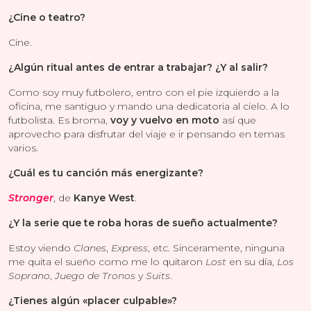
¿Cine o teatro?
Cine.
¿Algún ritual antes de entrar a trabajar? ¿Y al salir?
Como soy muy futbolero, entro con el pie izquierdo a la
oficina, me santiguo y mando una dedicatoria al cielo. A lo
futbolista. Es broma,
voy y vuelvo en moto
así que
aprovecho para disfrutar del viaje e ir pensando en temas
varios.
¿Cuál es tu canción más energizante?
Stronger
, de
Kanye West
.
¿Y la serie que te roba horas de sueño actualmente?
Estoy viendo
Clanes
,
Express
, etc. Sinceramente, ninguna
me quita el sueño como me lo quitaron
Lost
en su día,
Los
Soprano
,
Juego de Tronos
y
Suits
.
¿Tienes algún «placer culpable»?