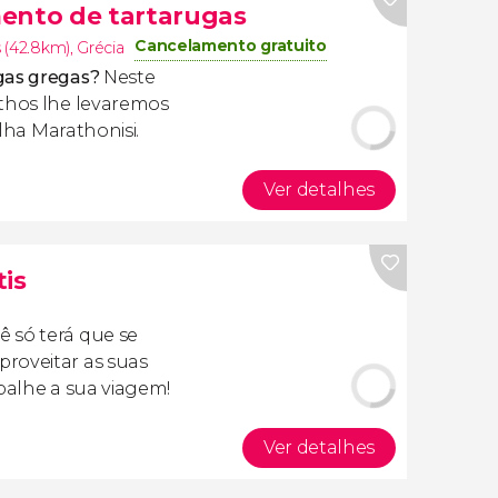
ento de tartarugas
Cancelamento gratuito
 (42.8km)
,
Grécia
gas gregas?
Neste
nthos lhe levaremos
ilha Marathonisi.
Ver detalhes
tis
cê só terá que se
roveitar as suas
apalhe a sua viagem!
Ver detalhes