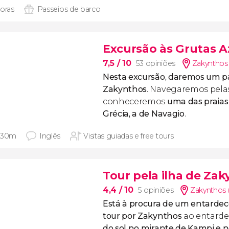
horas
Passeios de barco
Excursão às Grutas Az
7,5
/ 10
53 opiniões
Zakynthos
Nesta excursão, daremos um pa
Zakynthos
. Navegaremos pela
conheceremos
uma das praias
Grécia, a de Navagio
.
 30m
Inglês
Visitas guiadas e free tours
Tour pela ilha de Za
4,4
/ 10
5 opiniões
Zakynthos 
Está à procura de um entarde
tour por Zakynthos
ao entard
do sol no mirante de Kampi e 