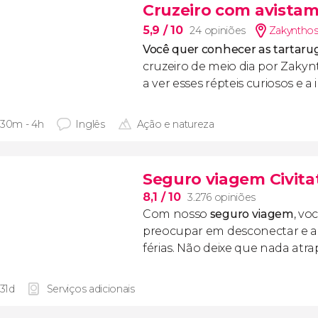
Cruzeiro com avistam
5,9
/ 10
24 opiniões
Zakynthos
Você quer conhecer as tartaru
cruzeiro de meio dia por Zaky
a ver esses répteis curiosos e a 
 30m - 4h
Inglês
Ação e natureza
Seguro viagem Civita
8,1
/ 10
3.276 opiniões
Com nosso
seguro viagem
, vo
preocupar em desconectar e ap
férias. Não deixe que nada atr
 31d
Serviços adicionais