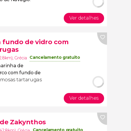
Ver detalhes
 fundo de vidro com
arugas
Cancelamento gratuito
2.8km)
,
Grécia
arinha de
arco com fundo de
famosas tartarugas
Ver detalhes
a de Zakynthos
Cancelamento gratuito
(42.8km)
,
Grécia