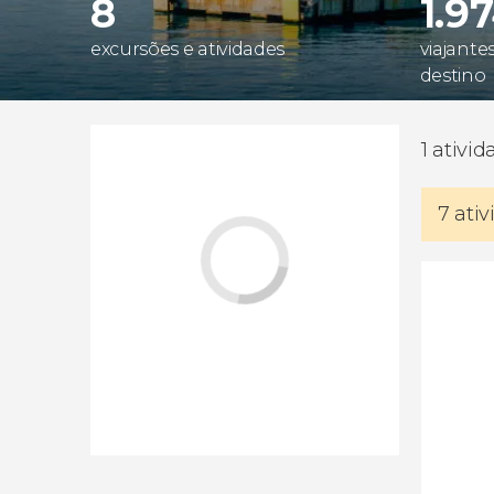
8
1.9
excursões e atividades
viajante
destino
1 ativi
7 ati