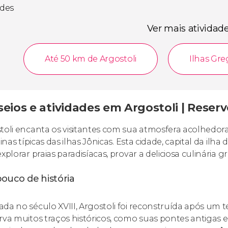
ades
Ver mais atividad
Até 50 km de Argostoli
Ilhas Gre
eios e atividades em Argostoli | Reserv
toli encanta os visitantes com sua atmosfera acolhedor
linas típicas das ilhas Jônicas. Esta cidade, capital da ilh
explorar praias paradisíacas, provar a deliciosa culinária
ouco de história
da no século XVIII, Argostoli foi reconstruída após um t
rva muitos traços históricos, como suas pontes antigas e