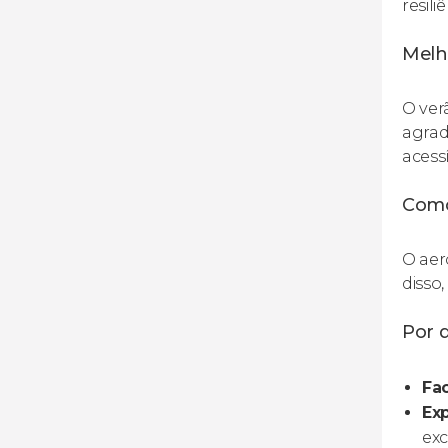
resil
Melh
O ver
agrad
acess
Como
O aer
disso
Por q
Fac
Exp
exc