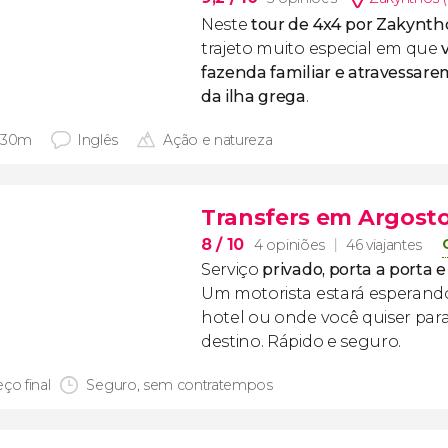
Neste
tour de 4x4 por Zakynth
trajeto muito especial em que
fazenda familiar e atravessa
da ilha grega
.
 30m
Inglês
Ação e natureza
Transfers em Argosto
8
/ 10
4 opiniões
46 viajantes
Serviço
privado, porta a porta 
Um motorista estará esperand
hotel ou onde você quiser para
destino. Rápido e seguro.
ço final
Seguro, sem contratempos