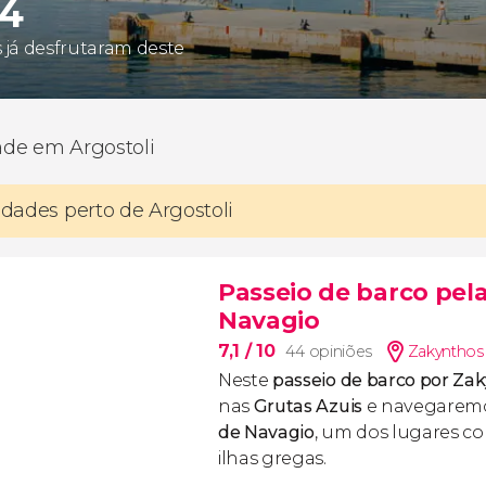
74
s já desfrutaram deste
dade em Argostoli
vidades perto de Argostoli
Passeio de barco pela
Navagio
7,1
/ 10
44 opiniões
Zakynthos
Neste
passeio de barco por Za
nas
Grutas Azuis
e navegarem
de Navagio
, um dos lugares c
ilhas gregas.