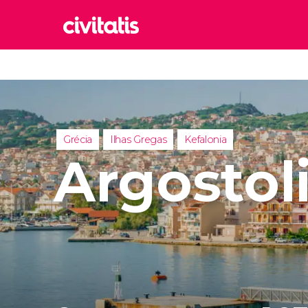
Rom
Itália
Lond
Reino 
Grécia
Ilhas Gregas
Kefalonia
Edim
Argostol
Reino 
Marr
Marroc
Istam
Turquia