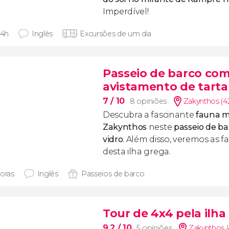
Imperdível!
 4h
Inglês
Excursões de um dia
Passeio de barco com
avistamento de tart
7
/ 10
8 opiniões
Zakynthos (4
Descubra a fascinante
fauna m
Zakynthos
neste
passeio de b
vidro
. Além disso, veremos as 
desta ilha grega.
horas
Inglês
Passeios de barco
Tour de 4x4 pela ilh
9,2
/ 10
5 opiniões
Zakynthos 