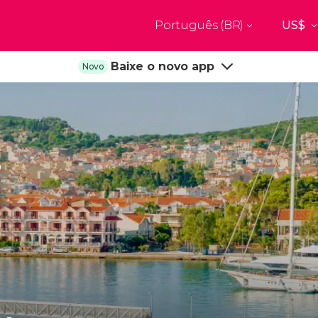
Português (BR)
Top destinos
Baixe o novo app
Novo
a
Paris
Nova Yor
França
Estados Uni
res
Florença
Budapes
Unido
Itália
Hungria
burgo
Madrid
Barcelon
i
Unido
Espanha
Espanha
akech
Amsterdam
Milão
os
Holanda
Itália
bul
Praga
Porto
República Tcheca
Portugal
Ver todos os destinos