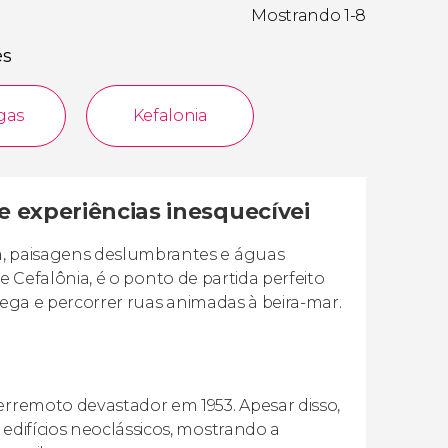
Mostrando 1-8
es
gas
Kefalonia
e experiências inesquecívei
a, paisagens deslumbrantes e águas
a de Cefalônia, é o ponto de partida perfeito
 grega e percorrer ruas animadas à beira-mar.
erremoto devastador em 1953. Apesar disso,
 edifícios neoclássicos, mostrando a