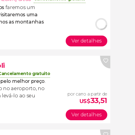
os
faremos um
visitaremos uma
remos as montanhas
Ver detalhes
li
Cancelamento gratuito
e pelo melhor preço
.
o no aeroporto, no
por carro a partir de
 levá-lo ao seu
33,51
US$
Ver detalhes