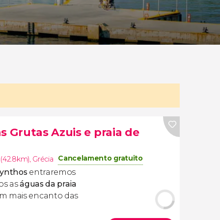
s Grutas Azuis e praia de
Cancelamento gratuito
 (42.8km)
,
Grécia
kynthos
entraremos
os as
águas da praia
om mais encanto das