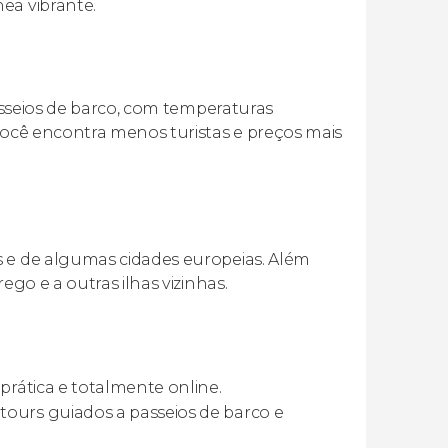
ea vibrante.
passeios de barco, com temperaturas
 você encontra menos turistas e preços mais
s e de algumas cidades europeias. Além
ego e a outras ilhas vizinhas.
 prática e totalmente online.
tours guiados a passeios de barco e