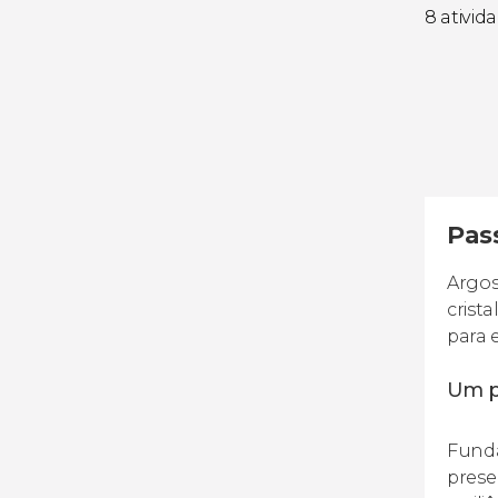
8 ativid
Pass
Argos
crista
para 
Um p
Funda
prese