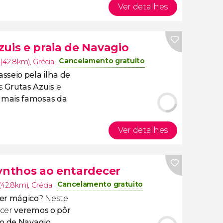
Ver detalhes
uis e praia de Navagio
Cancelamento gratuito
 (42.8km)
,
Grécia
sseio pela ilha de
s
Grutas Azuis
e
 mais famosas da
Ver detalhes
kynthos ao entardecer
Cancelamento gratuito
(42.8km)
,
Grécia
cer mágico
?
Neste
ecer
veremos o pôr
no de Navagio
.