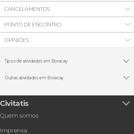
CANCELAMENTOS
PONTO DE ENCONTRO
OPINIÕES
Tipos de atividades em Boracay
Passeios de barco
Outras atividades em Boracay
Ver todos
Seawalker em Boracay
Aluguel de paddle surf em Boracay
Aluguel de jet ski em Boracay
Civitatis
Parasailing em Boracay
Quem somos
Tour por Boracay
Imprensa