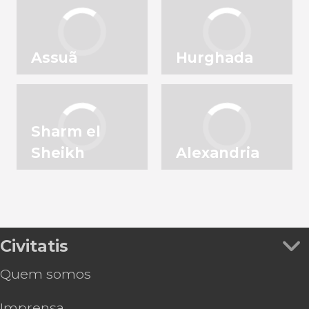
Assuã
Hurghada
Sharm el
Sheikh
Alexandria
Civitatis
Quem somos
Imprensa